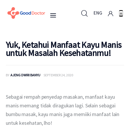
ENG
ENG
Yuk, Ketahui Manfaat Kayu Manis
untuk Masalah Kesehatanmu!
Untuk Bisnis
BY
AJENG DWIRI BANYU
SEPTEMBER 24, 2020
Untuk Anda
Mengapa Good Doctor
Sebagai rempah penyedap masakan, manfaat kayu 
manis memang tidak diragukan lagi. Selain sebagai 
Berita
bumbu masak, kayu manis juga memiiki manfaat lain 
untuk kesehatan, lho!
Layanan