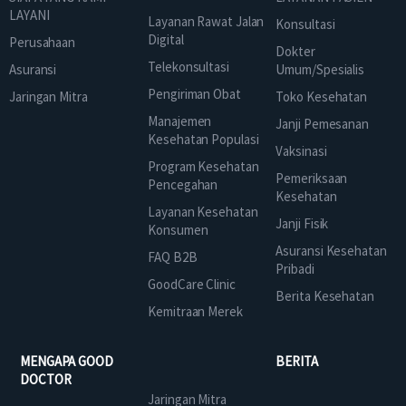
LAYANI
Layanan Rawat Jalan
Konsultasi
Digital
Perusahaan
Dokter
Telekonsultasi
Asuransi
Umum/Spesialis
Pengiriman Obat
Jaringan Mitra
Toko Kesehatan
Manajemen
Janji Pemesanan
Kesehatan Populasi
Vaksinasi
Program Kesehatan
Pemeriksaan
Pencegahan
Kesehatan
Layanan Kesehatan
Janji Fisik
Konsumen
Asuransi Kesehatan
FAQ B2B
Pribadi
GoodCare Clinic
Berita Kesehatan
Kemitraan Merek
MENGAPA GOOD
BERITA
DOCTOR
Jaringan Mitra