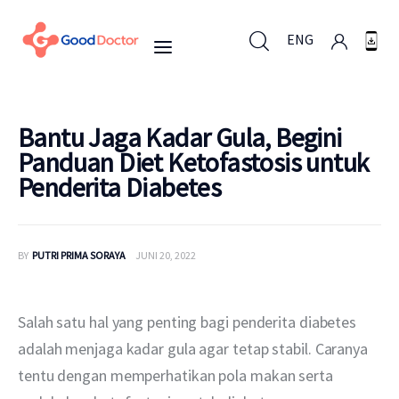
ENG
ENG
Bantu Jaga Kadar Gula, Begini
Panduan Diet Ketofastosis untuk
Penderita Diabetes
Untuk Bisnis
Untuk Anda
BY
PUTRI PRIMA SORAYA
JUNI 20, 2022
Mengapa Good Doctor
Salah satu hal yang penting bagi penderita diabetes 
Berita
adalah menjaga kadar gula agar tetap stabil. Caranya 
tentu dengan memperhatikan pola makan serta 
Layanan