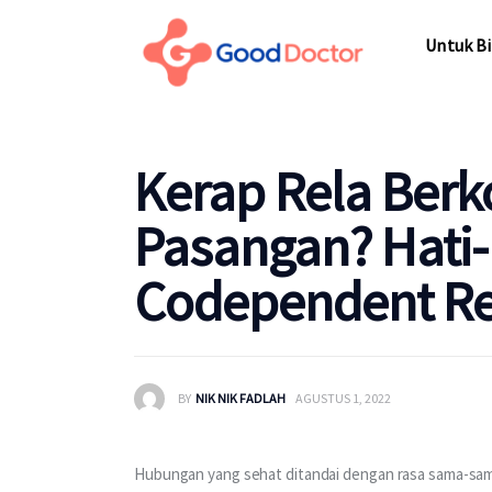
Untuk Bisnis
Untuk Bi
Untuk Anda
Mengapa Good Doctor
Untuk Bi
Kerap Rela Ber
Berita
Pasangan? Hati-
Layanan
Codependent Re
BY
NIK NIK FADLAH
AGUSTUS 1, 2022
Hubungan yang sehat ditandai dengan rasa sama-sa