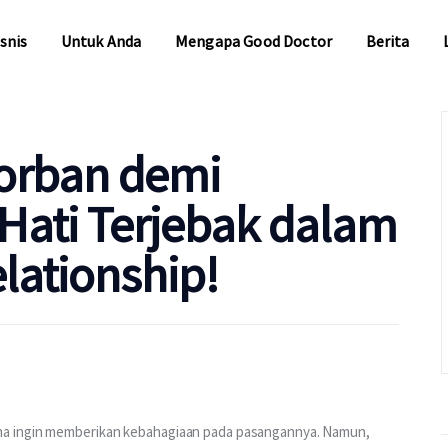
snis
Untuk Anda
Mengapa Good Doctor
Berita
snis
Untuk Anda
Mengapa Good Doctor
Berita
korban demi
Hati Terjebak dalam
lationship!
ma ingin memberikan kebahagiaan pada pasangannya. Namun, 