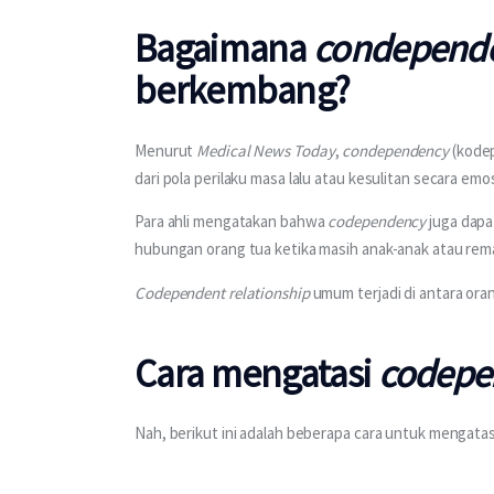
Bagaimana
condepende
berkembang?
Menurut 
Medical News Today
, 
condependency 
(kodep
dari pola perilaku masa lalu atau kesulitan secara emos
Para ahli mengatakan bahwa 
codependency
 juga dap
hubungan orang tua ketika masih anak-anak atau remaj
Codependent relationship
 umum terjadi di antara or
Cara mengatasi
codepen
Nah, berikut ini adalah beberapa cara untuk mengatas