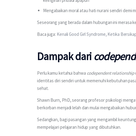
keinginan pribadi apapun
Mengabaikan moral atau hati nurani sendiri demi 
Seseorang yang berada dalam hubungan ini merasa k
Baca juga: 
Kenali Good Girl Syndrome, Ketika Bersika
Dampak dari
codepende
Perlu kamu ketahui bahwa 
codependent relationship
identitas diri sendiri untuk memenuhi kebutuhan pas
sehat.
Shawn Burn, PhD, seorang profesor psikologi menga
berkorban menjadi lelah dan mulai mengabaikan hubun
Sedangkan, bagi pasangan yang mengambil keuntung
mempelajari pelajaran hidup yang dibutuhkan.