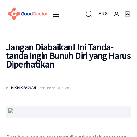
ENG
ENG
Jangan Diabaikan! Ini Tanda-
tanda Ingin Bunuh Diri yang Harus
Diperhatikan
Untuk Bisnis
Untuk Anda
BY
NIK NIK FADLAH
SEPTEMBER 8, 2020
Mengapa Good Doctor
Berita
Layanan