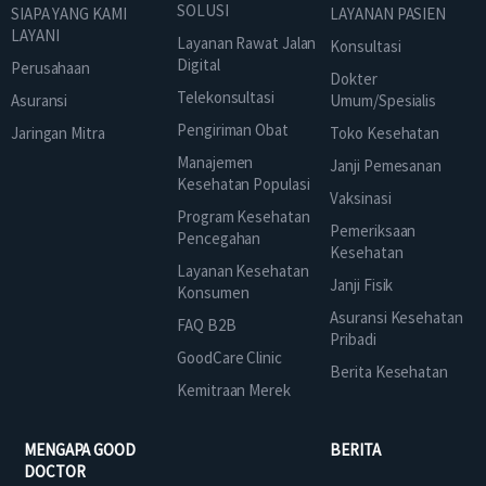
SOLUSI
SIAPA YANG KAMI
LAYANAN PASIEN
LAYANI
Layanan Rawat Jalan
Konsultasi
Digital
Perusahaan
Dokter
Telekonsultasi
Asuransi
Umum/Spesialis
Pengiriman Obat
Jaringan Mitra
Toko Kesehatan
Manajemen
Janji Pemesanan
Kesehatan Populasi
Vaksinasi
Program Kesehatan
Pemeriksaan
Pencegahan
Kesehatan
Layanan Kesehatan
Janji Fisik
Konsumen
Asuransi Kesehatan
FAQ B2B
Pribadi
GoodCare Clinic
Berita Kesehatan
Kemitraan Merek
MENGAPA GOOD
BERITA
DOCTOR