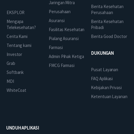
Jaringan Mitra
Berita Kesehatan
Perusahaan
EKSPLOR
Perusahaan
Asuransi
Mengapa
Berita Kesehatan
Telekesehatan?
Pribadi
Fasilitas Kesehatan
Cerita Kami
Berita Good Doctor
Pialang Asuransi
Tentang kami
Farmasi
DUKUNGAN
Investor
Admin Pihak Ketiga
Grab
FMCG Farmasi
Pusat Layanan
Softbank
FAQ Aplikasi
MDI
Kebijakan Privasi
WhiteCoat
Ketentuan Layanan
UNDUH APLIKASI