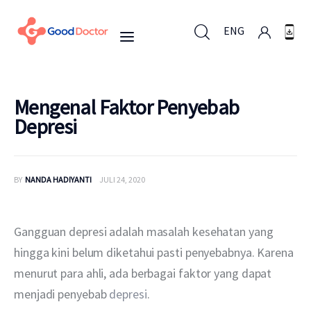
ENG
ENG
Mengenal Faktor Penyebab
Depresi
Untuk Bisnis
BY
NANDA HADIYANTI
JULI 24, 2020
Untuk Anda
Mengapa Good Doctor
Gangguan depresi adalah masalah kesehatan yang 
hingga kini belum diketahui pasti penyebabnya. Karena 
Berita
menurut para ahli, ada berbagai faktor yang dapat 
menjadi penyebab 
depresi
. 
Layanan