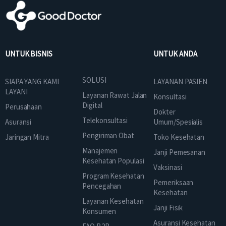
UNTUK BISNIS
UNTUK ANDA
SOLUSI
SIAPA YANG KAMI
LAYANAN PASIEN
LAYANI
Layanan Rawat Jalan
Konsultasi
Digital
Perusahaan
Dokter
Telekonsultasi
Asuransi
Umum/Spesialis
Pengiriman Obat
Jaringan Mitra
Toko Kesehatan
Manajemen
Janji Pemesanan
Kesehatan Populasi
Vaksinasi
Program Kesehatan
Pemeriksaan
Pencegahan
Kesehatan
Layanan Kesehatan
Janji Fisik
Konsumen
Asuransi Kesehatan