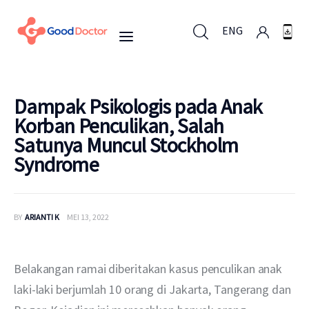
ENG
ENG
Dampak Psikologis pada Anak
Korban Penculikan, Salah
Satunya Muncul Stockholm
Untuk Bisnis
Syndrome
Untuk Anda
BY
ARIANTI K
MEI 13, 2022
Mengapa Good Doctor
Berita
Belakangan ramai diberitakan kasus penculikan anak 
laki-laki berjumlah 10 orang di Jakarta, Tangerang dan 
Layanan