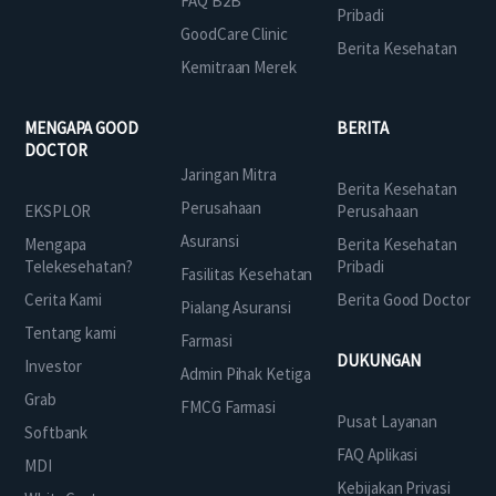
FAQ B2B
Pribadi
GoodCare Clinic
Berita Kesehatan
Kemitraan Merek
MENGAPA GOOD
BERITA
DOCTOR
Jaringan Mitra
Berita Kesehatan
Perusahaan
EKSPLOR
Perusahaan
Asuransi
Mengapa
Berita Kesehatan
Telekesehatan?
Pribadi
Fasilitas Kesehatan
Cerita Kami
Berita Good Doctor
Pialang Asuransi
Tentang kami
Farmasi
DUKUNGAN
Investor
Admin Pihak Ketiga
Grab
FMCG Farmasi
Pusat Layanan
Softbank
FAQ Aplikasi
MDI
Kebijakan Privasi