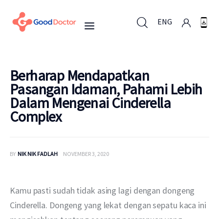
ENG
ENG
Berharap Mendapatkan
Pasangan Idaman, Pahami Lebih
Dalam Mengenai Cinderella
Untuk Bisnis
Complex
Untuk Anda
BY
NIK NIK FADLAH
NOVEMBER 3, 2020
Mengapa Good Doctor
Berita
Kamu pasti sudah tidak asing lagi dengan dongeng 
Cinderella. Dongeng yang lekat dengan sepatu kaca ini 
Layanan