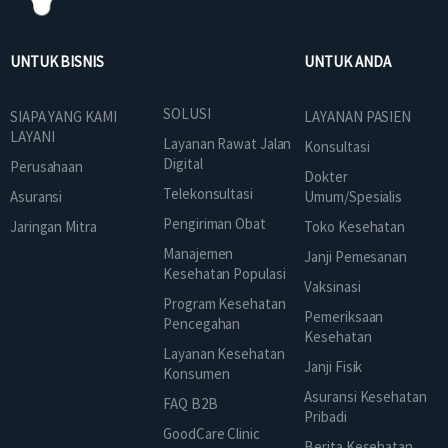
UNTUK BISNIS
UNTUK ANDA
SOLUSI
SIAPA YANG KAMI
LAYANAN PASIEN
LAYANI
Layanan Rawat Jalan
Konsultasi
Digital
Perusahaan
Dokter
Telekonsultasi
Asuransi
Umum/Spesialis
Pengiriman Obat
Jaringan Mitra
Toko Kesehatan
Manajemen
Janji Pemesanan
Kesehatan Populasi
Vaksinasi
Program Kesehatan
Pemeriksaan
Pencegahan
Kesehatan
Layanan Kesehatan
Janji Fisik
Konsumen
Asuransi Kesehatan
FAQ B2B
Pribadi
GoodCare Clinic
Berita Kesehatan