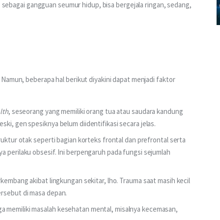
p sebagai gangguan seumur hidup, bisa bergejala ringan, sedang, 
Namun, beberapa hal berikut diyakini dapat menjadi faktor 
lth
, seseorang yang memiliki orang tua atau saudara kandung
ki, gen spesiknya belum diidentifikasi secara jelas.
uktur otak seperti bagian korteks frontal dan prefrontal serta
a perilaku obsesif. Ini berpengaruh pada fungsi sejumlah
kembang akibat lingkungan sekitar, lho. Trauma saat masih kecil
ersebut di masa depan.
a memiliki masalah kesehatan mental, misalnya kecemasan,