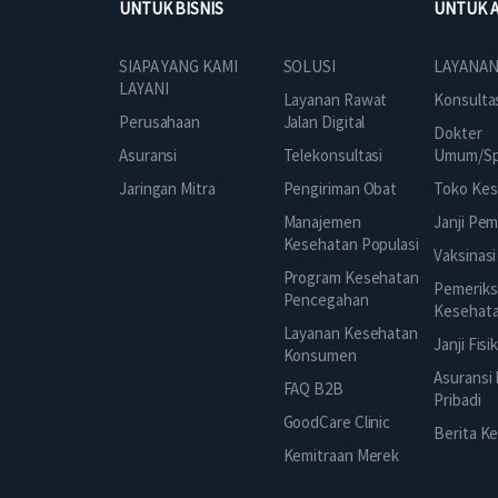
UNTUK BISNIS
UNTUK 
SOLUSI
SIAPA YANG KAMI
LAYANAN
LAYANI
Layanan Rawat
Konsulta
Jalan Digital
Perusahaan
Dokter
Telekonsultasi
Asuransi
Umum/Spe
Pengiriman Obat
Jaringan Mitra
Toko Kes
Manajemen
Janji Pe
Kesehatan Populasi
Vaksinasi
Program Kesehatan
Pemeriks
Pencegahan
Kesehat
Layanan Kesehatan
Janji Fisi
Konsumen
Asuransi
FAQ B2B
Pribadi
GoodCare Clinic
Berita K
Kemitraan Merek