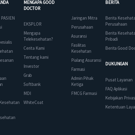
ANDA
MENGAPA GOOD
BERITA
DOCTOR
Jaringan Mitra
 PASIEN
Berita Kesehat
EKSPLOR
Perusahaan
Perusahaan
si
Mengapa
Berita Kesehat
Asuransi
Telekesehatan?
Pribadi
sialis
Fasilitas
Cerita Kami
Berita Good Do
Kesehatan
ehatan
Tentang kami
Pialang Asuransi
mesanan
DUKUNGAN
Investor
Farmasi
Grab
Admin Pihak
aan
Pusat Layanan
Ketiga
an
Softbank
FAQ Aplikasi
FMCG Farmasi
k
MDI
Kebijakan Privas
 Kesehatan
WhiteCoat
Ketentuan Lay
esehatan