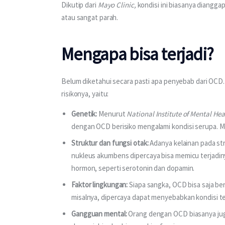
Dikutip dari 
Mayo Clinic, 
kondisi ini biasanya diangga
atau sangat parah.
Mengapa bisa terjadi?
Belum diketahui secara pasti apa penyebab dari OCD. 
risikonya, yaitu:
Genetik:
Menurut
National Institute of Mental Hea
dengan OCD berisiko mengalami kondisi serupa. Mes
Struktur dan fungsi otak:
Adanya kelainan pada str
nukleus akumbens dipercaya bisa memicu terjadiny
hormon, seperti serotonin dan dopamin.
Faktor lingkungan:
Siapa sangka, OCD bisa saja ber
misalnya, dipercaya dapat menyebabkan kondisi t
Gangguan mental:
Orang dengan OCD biasanya jug