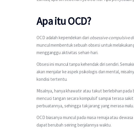
Apa itu OCD?
OCD adalah kependekan dari 
obsessive-compulsive di
muncul membentuk sebuah obsesi untuk melakukan peri
mengganggu aktivitas sehari-hari.
Obsesi ini muncul tanpa kehendak diri sendiri. Sem
akan menjalar ke aspek psikologis dan mental, misaln
kondisi tertentu.
Misalnya, hanya khawatir atau takut berlebihan pada b
mencuci tangan secara kompulsif sampai terasa sakit
perbuatannya, sehingga tak jarang yang merasa malu
OCD biasanya muncul pada masa remaja atau dewasa mu
dapat berubah seiring berjalannya waktu.