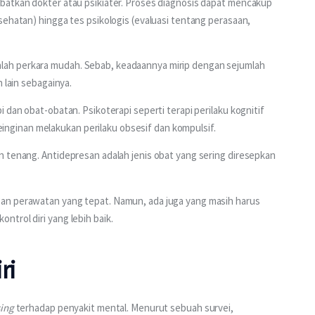
batkan dokter atau psikiater. Proses diagnosis dapat mencakup 
sehatan) hingga tes psikologis (evaluasi tentang perasaan, 
ah perkara mudah. Sebab, keadaannya mirip dengan sejumlah 
 lain sebagainya.
 dan obat-obatan. Psikoterapi seperti terapi perilaku kognitif 
ginan melakukan perilaku obsesif dan kompulsif.
 tenang. Antidepresan adalah jenis obat yang sering diresepkan 
an perawatan yang tepat. Namun, ada juga yang masih harus 
trol diri yang lebih baik.
ri
ing 
terhadap penyakit mental. Menurut sebuah survei, 