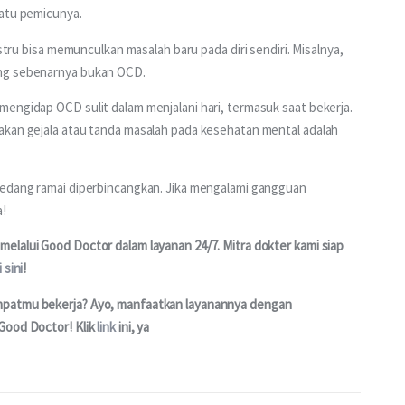
satu pemicunya.
stru bisa memunculkan masalah baru pada diri sendiri. Misalnya, 
ang sebenarnya bukan OCD.
engidap OCD sulit dalam menjalani hari, termasuk saat bekerja. 
akan gejala atau tanda masalah pada kesehatan mental adalah 
sedang ramai diperbincangkan. Jika mengalami gangguan 
a!
elalui Good Doctor dalam layanan 24/7. Mitra dokter kami siap 
i sini
!
mpatmu bekerja? Ayo, manfaatkan layanannya dengan 
Good Doctor! Klik 
link
 ini, ya