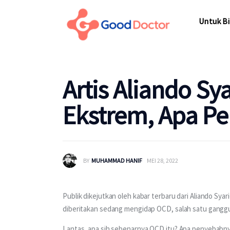
Untuk Bisnis
Untuk Bi
Untuk Anda
Mengapa Good Doctor
Untuk Bi
Artis Aliando Sy
Berita
Ekstrem, Apa P
Layanan
BY
MUHAMMAD HANIF
MEI 28, 2022
Publik dikejutkan oleh kabar terbaru dari Aliando Syarie
diberitakan sedang mengidap OCD, salah satu ganggu
Lantas, apa sih sebenarnya OCD itu? Apa penyebabnya