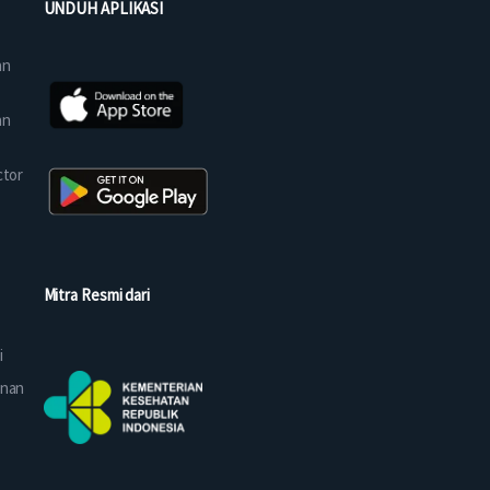
UNDUH APLIKASI
an
an
ctor
Mitra Resmi dari
i
anan