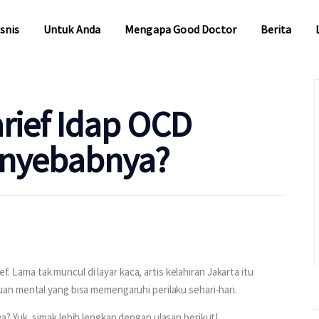
snis
Untuk Anda
Mengapa Good Doctor
Berita
snis
Untuk Anda
Mengapa Good Doctor
Berita
arief Idap OCD
enyebabnya?
f. Lama tak muncul di layar kaca, artis kelahiran Jakarta itu 
an mental yang bisa memengaruhi perilaku sehari-hari.
? Yuk, simak lebih lengkap dengan ulasan berikut!