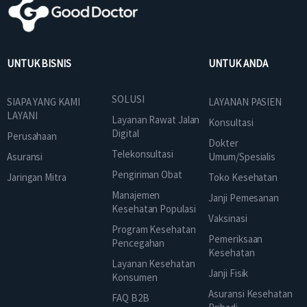
UNTUK BISNIS
UNTUK ANDA
SOLUSI
SIAPA YANG KAMI
LAYANAN PASIEN
LAYANI
Layanan Rawat Jalan
Konsultasi
Digital
Perusahaan
Dokter
Telekonsultasi
Asuransi
Umum/Spesialis
Pengiriman Obat
Jaringan Mitra
Toko Kesehatan
Manajemen
Janji Pemesanan
Kesehatan Populasi
Vaksinasi
Program Kesehatan
Pemeriksaan
Pencegahan
Kesehatan
Layanan Kesehatan
Janji Fisik
Konsumen
Asuransi Kesehatan
FAQ B2B