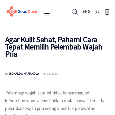
ENG
ENG
Agar Kulit Sehat, Pahami Cara
Tepat Memilih Pelembab Wajah
Pria
Untuk Bisnis
Untuk Anda
BY
RICHALDO HARIANDJA
MEI 21, 2020
Mengapa Good Doctor
Pelembap wajah saat ini tidak hanya menjadi 
Berita
kebutuhan wanita. Kini bahkan mulai banyak tersedia 
pelembab wajah pria sebagai bentuk perawatan 
Layanan