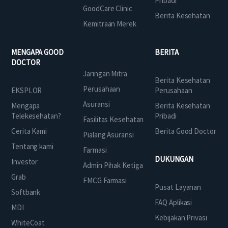
Pribadi
GoodCare Clinic
Berita Kesehatan
Kemitraan Merek
MENGAPA GOOD
BERITA
DOCTOR
Jaringan Mitra
Berita Kesehatan
Perusahaan
EKSPLOR
Perusahaan
Asuransi
Mengapa
Berita Kesehatan
Telekesehatan?
Pribadi
Fasilitas Kesehatan
Cerita Kami
Berita Good Doctor
Pialang Asuransi
Tentang kami
Farmasi
DUKUNGAN
Investor
Admin Pihak Ketiga
Grab
FMCG Farmasi
Pusat Layanan
Softbank
FAQ Aplikasi
MDI
Kebijakan Privasi
WhiteCoat