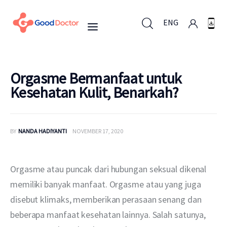
ENG
ENG
Orgasme Bermanfaat untuk
Kesehatan Kulit, Benarkah?
Untuk Bisnis
BY
NANDA HADIYANTI
NOVEMBER 17, 2020
Untuk Anda
Mengapa Good Doctor
Orgasme atau puncak dari hubungan seksual dikenal 
memiliki banyak manfaat. Orgasme atau yang juga 
Berita
disebut klimaks, memberikan perasaan senang dan 
beberapa manfaat kesehatan lainnya. Salah satunya, 
Layanan