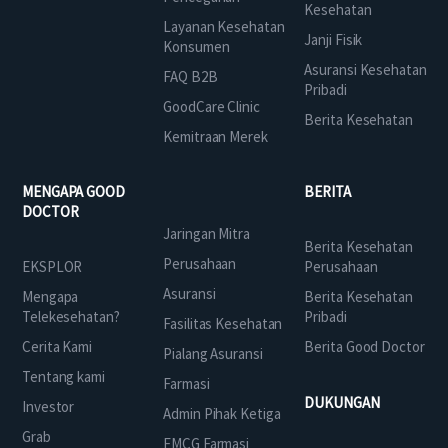
Kesehatan
Layanan Kesehatan
Janji Fisik
Konsumen
Asuransi Kesehatan
FAQ B2B
Pribadi
GoodCare Clinic
Berita Kesehatan
Kemitraan Merek
MENGAPA GOOD
BERITA
DOCTOR
Jaringan Mitra
Berita Kesehatan
Perusahaan
EKSPLOR
Perusahaan
Asuransi
Mengapa
Berita Kesehatan
Telekesehatan?
Pribadi
Fasilitas Kesehatan
Cerita Kami
Berita Good Doctor
Pialang Asuransi
Tentang kami
Farmasi
DUKUNGAN
Investor
Admin Pihak Ketiga
Grab
FMCG Farmasi