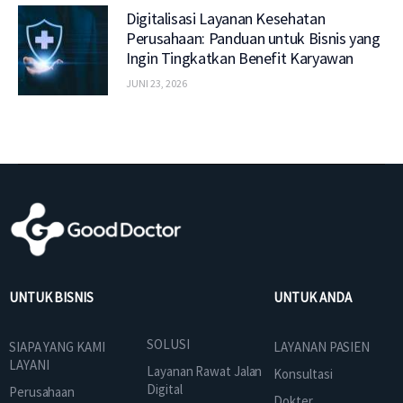
Digitalisasi Layanan Kesehatan
Perusahaan: Panduan untuk Bisnis yang
Ingin Tingkatkan Benefit Karyawan
JUNI 23, 2026
UNTUK BISNIS
UNTUK ANDA
SOLUSI
SIAPA YANG KAMI
LAYANAN PASIEN
LAYANI
Layanan Rawat Jalan
Konsultasi
Digital
Perusahaan
Dokter