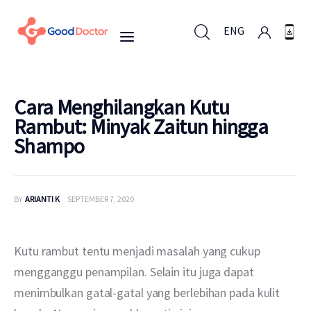
ENG
ENG
Cara Menghilangkan Kutu
Rambut: Minyak Zaitun hingga
Shampo
Untuk Bisnis
Untuk Anda
BY
ARIANTI K
SEPTEMBER 7, 2020
Mengapa Good Doctor
Kutu rambut tentu menjadi masalah yang cukup 
Berita
mengganggu penampilan. Selain itu juga dapat 
menimbulkan gatal-gatal yang berlebihan pada kulit 
Layanan