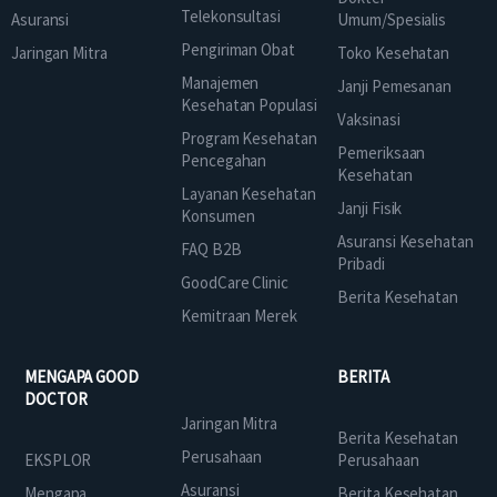
Telekonsultasi
Asuransi
Umum/Spesialis
Pengiriman Obat
Jaringan Mitra
Toko Kesehatan
Manajemen
Janji Pemesanan
Kesehatan Populasi
Vaksinasi
Program Kesehatan
Pemeriksaan
Pencegahan
Kesehatan
Layanan Kesehatan
Janji Fisik
Konsumen
Asuransi Kesehatan
FAQ B2B
Pribadi
GoodCare Clinic
Berita Kesehatan
Kemitraan Merek
MENGAPA GOOD
BERITA
DOCTOR
Jaringan Mitra
Berita Kesehatan
Perusahaan
EKSPLOR
Perusahaan
Asuransi
Mengapa
Berita Kesehatan