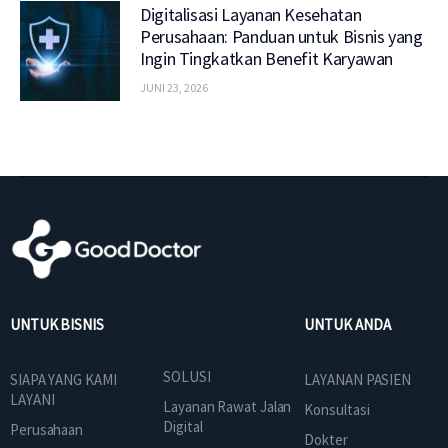
Digitalisasi Layanan Kesehatan
Perusahaan: Panduan untuk Bisnis yang
Ingin Tingkatkan Benefit Karyawan
JUNI 23, 2026
UNTUK BISNIS
UNTUK ANDA
SOLUSI
SIAPA YANG KAMI
LAYANAN PASIEN
LAYANI
Layanan Rawat Jalan
Konsultasi
Digital
Perusahaan
Dokter