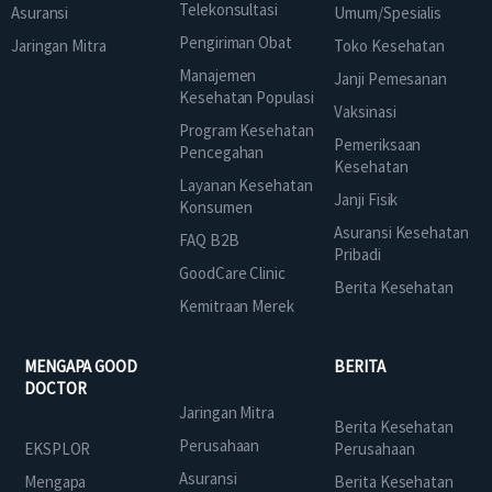
Telekonsultasi
Asuransi
Umum/Spesialis
Pengiriman Obat
Jaringan Mitra
Toko Kesehatan
Manajemen
Janji Pemesanan
Kesehatan Populasi
Vaksinasi
Program Kesehatan
Pemeriksaan
Pencegahan
Kesehatan
Layanan Kesehatan
Janji Fisik
Konsumen
Asuransi Kesehatan
FAQ B2B
Pribadi
GoodCare Clinic
Berita Kesehatan
Kemitraan Merek
MENGAPA GOOD
BERITA
DOCTOR
Jaringan Mitra
Berita Kesehatan
Perusahaan
EKSPLOR
Perusahaan
Asuransi
Mengapa
Berita Kesehatan