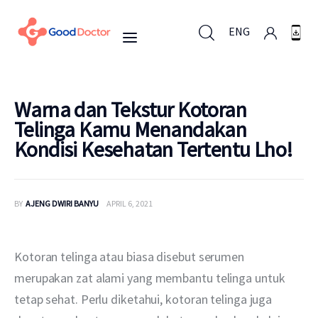
ENG
ENG
Warna dan Tekstur Kotoran
Telinga Kamu Menandakan
Kondisi Kesehatan Tertentu Lho!
Untuk Bisnis
Untuk Anda
BY
AJENG DWIRI BANYU
APRIL 6, 2021
Mengapa Good Doctor
Kotoran telinga atau biasa disebut serumen 
Berita
merupakan zat alami yang membantu telinga untuk 
tetap sehat. Perlu diketahui, kotoran telinga juga 
Layanan