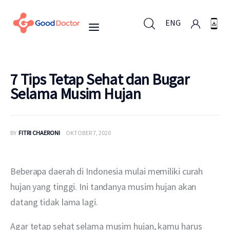
ENG
ENG
7 Tips Tetap Sehat dan Bugar
Selama Musim Hujan
Untuk Bisnis
BY
FITRI CHAERONI
OKTOBER 7, 2020
Untuk Anda
Mengapa Good Doctor
Beberapa daerah di Indonesia mulai memiliki curah 
hujan yang tinggi. Ini tandanya musim hujan akan 
Berita
datang tidak lama lagi.
Layanan
Agar tetap sehat selama musim hujan, kamu harus 