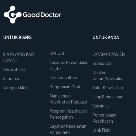
UNTUK BISNIS
UNTUK ANDA
SOLUSI
SIAPA YANG KAMI
LAYANAN PASIEN
LAYANI
Layanan Rawat Jalan
Konsultasi
Digital
Perusahaan
Dokter
Telekonsultasi
Asuransi
Umum/Spesialis
Pengiriman Obat
Jaringan Mitra
Toko Kesehatan
Manajemen
Janji Pemesanan
Kesehatan Populasi
Vaksinasi
Program Kesehatan
Pemeriksaan
Pencegahan
Kesehatan
Layanan Kesehatan
Janji Fisik
Konsumen