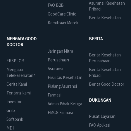
Asuransi Kesehatan
FAQ B2B
Pribadi
GoodCare Clinic
Berita Kesehatan
Kemitraan Merek
MENGAPA GOOD
BERITA
DOCTOR
Jaringan Mitra
Berita Kesehatan
Perusahaan
EKSPLOR
Perusahaan
Asuransi
Mengapa
Berita Kesehatan
Telekesehatan?
Pribadi
Fasilitas Kesehatan
Cerita Kami
Berita Good Doctor
Pialang Asuransi
Tentang kami
Farmasi
DUKUNGAN
Investor
Admin Pihak Ketiga
Grab
FMCG Farmasi
Pusat Layanan
Softbank
FAQ Aplikasi
MDI