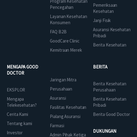
Program Kesehatan
Pemeriksaan
Pencegahan
Kesehatan
Layanan Kesehatan
Janji Fisik
Konsumen
Asuransi Kesehatan
FAQ B2B
Pribadi
GoodCare Clinic
Berita Kesehatan
Kemitraan Merek
MENGAPA GOOD
BERITA
DOCTOR
Jaringan Mitra
Berita Kesehatan
Perusahaan
EKSPLOR
Perusahaan
Asuransi
Mengapa
Berita Kesehatan
Telekesehatan?
Pribadi
Fasilitas Kesehatan
Cerita Kami
Berita Good Doctor
Pialang Asuransi
Tentang kami
Farmasi
DUKUNGAN
Investor
Admin Pihak Ketiga