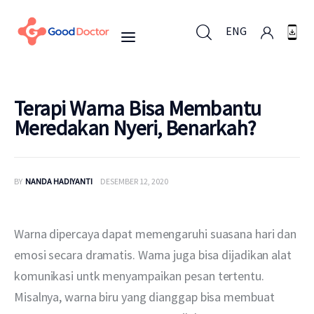
ENG
ENG
Terapi Warna Bisa Membantu
Meredakan Nyeri, Benarkah?
Untuk Bisnis
BY
NANDA HADIYANTI
DESEMBER 12, 2020
Untuk Anda
Mengapa Good Doctor
Warna dipercaya dapat memengaruhi suasana hari dan 
emosi secara dramatis. Warna juga bisa dijadikan alat 
Berita
komunikasi untk menyampaikan pesan tertentu. 
Misalnya, warna biru yang dianggap bisa membuat 
Layanan