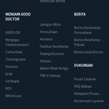
Kemitraan Merek
MENGAPA GOOD
BERITA
DOCTOR
Jaringan Mitra
Berita Kesehatan
Perusahaan
EKSPLOR
Perusahaan
Asuransi
Mengapa
Berita Kesehatan
Telekesehatan?
Pribadi
Fasilitas Kesehatan
Cerita Kami
Berita Good Doctor
Pialang Asuransi
Tentang kami
Farmasi
DUKUNGAN
Investor
Admin Pihak Ketiga
Grab
FMCG Farmasi
Pusat Layanan
Softbank
FAQ Aplikasi
MDI
Kebijakan Privasi
WhiteCoat
Ketentuan Layanan