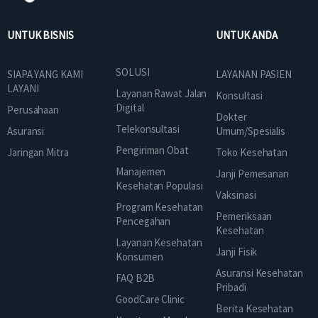
UNTUK BISNIS
UNTUK ANDA
SOLUSI
SIAPA YANG KAMI
LAYANAN PASIEN
LAYANI
Layanan Rawat Jalan
Konsultasi
Digital
Perusahaan
Dokter
Telekonsultasi
Asuransi
Umum/Spesialis
Pengiriman Obat
Jaringan Mitra
Toko Kesehatan
Manajemen
Janji Pemesanan
Kesehatan Populasi
Vaksinasi
Program Kesehatan
Pemeriksaan
Pencegahan
Kesehatan
Layanan Kesehatan
Janji Fisik
Konsumen
Asuransi Kesehatan
FAQ B2B
Pribadi
GoodCare Clinic
Berita Kesehatan