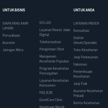
UNTUK BISNIS
UNTUK ANDA
SOLUSI
SIAPA YANG KAMI
LAYANAN PASIEN
LAYANI
Layanan Rawat Jalan
Konsultasi
Digital
Perusahaan
Dokter
Telekonsultasi
Asuransi
Umum/Spesialis
Pengiriman Obat
Jaringan Mitra
Toko Kesehatan
Manajemen
Janji Pemesanan
Kesehatan Populasi
Vaksinasi
Program Kesehatan
Pemeriksaan
Pencegahan
Kesehatan
Layanan Kesehatan
Janji Fisik
Konsumen
Asuransi Kesehatan
FAQ B2B
Pribadi
GoodCare Clinic
Berita Kesehatan
Kemitraan Merek