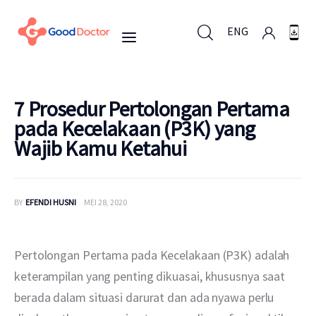
ENG
ENG
7 Prosedur Pertolongan Pertama
pada Kecelakaan (P3K) yang
Wajib Kamu Ketahui
Untuk Bisnis
Untuk Anda
BY
EFENDI HUSNI
MEI 28, 2020
Mengapa Good Doctor
Pertolongan Pertama pada Kecelakaan (P3K) adalah 
Berita
keterampilan yang penting dikuasai, khususnya saat 
berada dalam situasi darurat dan ada nyawa perlu 
Layanan