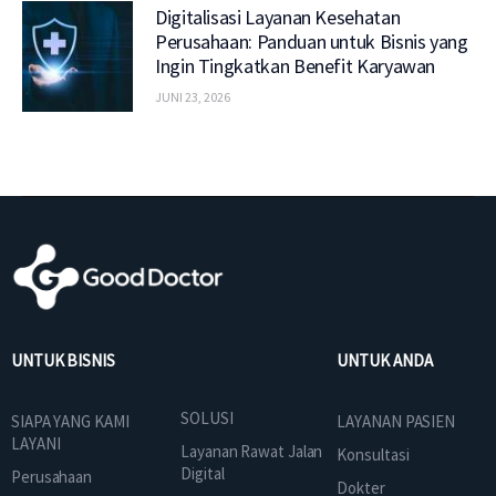
Digitalisasi Layanan Kesehatan
Perusahaan: Panduan untuk Bisnis yang
Ingin Tingkatkan Benefit Karyawan
JUNI 23, 2026
UNTUK BISNIS
UNTUK ANDA
SOLUSI
SIAPA YANG KAMI
LAYANAN PASIEN
LAYANI
Layanan Rawat Jalan
Konsultasi
Digital
Perusahaan
Dokter