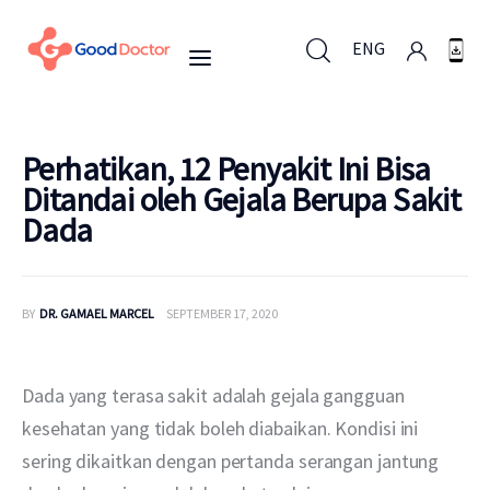
ENG
ENG
Perhatikan, 12 Penyakit Ini Bisa
Ditandai oleh Gejala Berupa Sakit
Dada
Untuk Bisnis
Untuk Anda
BY
DR. GAMAEL MARCEL
SEPTEMBER 17, 2020
Mengapa Good Doctor
Dada yang terasa sakit adalah gejala gangguan 
Berita
kesehatan yang tidak boleh diabaikan. Kondisi ini 
sering dikaitkan dengan pertanda serangan jantung 
Layanan