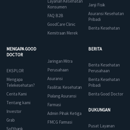
Layanan Kesehatan
Janji Fisik
Konsumen
Asuransi Kesehatan
FAQ B2B
Pribadi
GoodCare Clinic
Berita Kesehatan
Kemitraan Merek
MENGAPA GOOD
BERITA
DOCTOR
Jaringan Mitra
Berita Kesehatan
Perusahaan
EKSPLOR
Perusahaan
Asuransi
Mengapa
Berita Kesehatan
Telekesehatan?
Pribadi
Fasilitas Kesehatan
Cerita Kami
Berita Good Doctor
Pialang Asuransi
Tentang kami
Farmasi
DUKUNGAN
Investor
Admin Pihak Ketiga
Grab
FMCG Farmasi
Pusat Layanan
Softbank