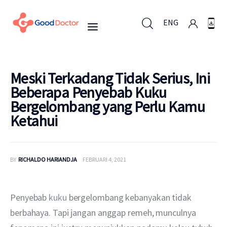
ENG
ENG
Meski Terkadang Tidak Serius, Ini
Beberapa Penyebab Kuku
Bergelombang yang Perlu Kamu
Untuk Bisnis
Ketahui
Untuk Anda
BY
RICHALDO HARIANDJA
FEBRUARI 4, 2021
Mengapa Good Doctor
Berita
Penyebab 
kuku
 bergelombang kebanyakan tidak 
berbahaya. Tapi jangan anggap remeh, munculnya 
Layanan