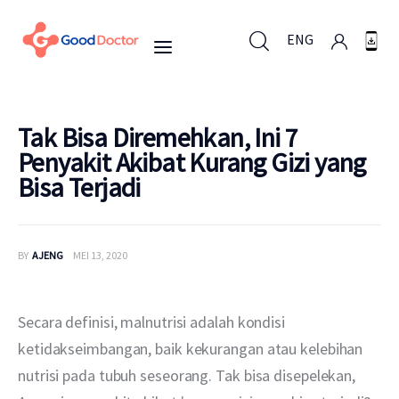
ENG
ENG
Tak Bisa Diremehkan, Ini 7
Penyakit Akibat Kurang Gizi yang
Bisa Terjadi
Untuk Bisnis
Untuk Anda
BY
AJENG
MEI 13, 2020
Mengapa Good Doctor
Secara definisi, malnutrisi adalah kondisi 
Berita
ketidakseimbangan, baik kekurangan atau kelebihan 
nutrisi pada tubuh seseorang. Tak bisa disepelekan, 
Layanan