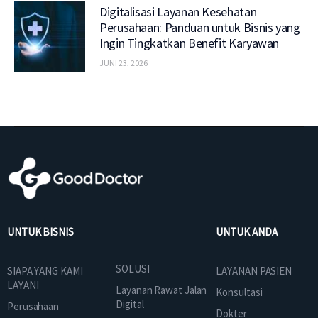
Digitalisasi Layanan Kesehatan
Perusahaan: Panduan untuk Bisnis yang
Ingin Tingkatkan Benefit Karyawan
JUNI 23, 2026
UNTUK BISNIS
UNTUK ANDA
SOLUSI
SIAPA YANG KAMI
LAYANAN PASIEN
LAYANI
Layanan Rawat Jalan
Konsultasi
Digital
Perusahaan
Dokter