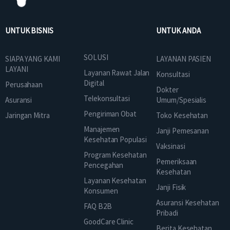
UNTUK BISNIS
UNTUK ANDA
SOLUSI
SIAPA YANG KAMI
LAYANAN PASIEN
LAYANI
Layanan Rawat Jalan
Konsultasi
Digital
Perusahaan
Dokter
Telekonsultasi
Asuransi
Umum/Spesialis
Pengiriman Obat
Jaringan Mitra
Toko Kesehatan
Manajemen
Janji Pemesanan
Kesehatan Populasi
Vaksinasi
Program Kesehatan
Pemeriksaan
Pencegahan
Kesehatan
Layanan Kesehatan
Janji Fisik
Konsumen
Asuransi Kesehatan
FAQ B2B
Pribadi
GoodCare Clinic
Berita Kesehatan