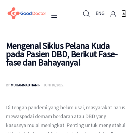
ENG
ENG
Mengenal Siklus Pelana Kuda
pada Pasien DBD, Berikut Fase-
fase dan Bahayanya!
Untuk Bisnis
Untuk Anda
BY
MUHAMMAD HANIF
JUNI 18, 2022
Mengapa Good Doctor
Di tengah pandemi yang belum usai, masyarakat harus 
Berita
mewaspadai demam berdarah atau DBD yang 
kasusnya mulai meningkat. Penting untuk mengetahui 
Layanan