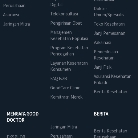
Digital
Perusahaan
Dokter
Telekonsultasi
Asuransi
Umum/Spesialis
Pengiriman Obat
Jaringan Mitra
Toko Kesehatan
Manajemen
Janji Pemesanan
Kesehatan Populasi
Vaksinasi
Program Kesehatan
Pemeriksaan
Pencegahan
Kesehatan
Layanan Kesehatan
Janji Fisik
Konsumen
Asuransi Kesehatan
FAQ B2B
Pribadi
GoodCare Clinic
Berita Kesehatan
Kemitraan Merek
MENGAPA GOOD
BERITA
DOCTOR
Jaringan Mitra
Berita Kesehatan
Perusahaan
EKSPLOR
Perusahaan