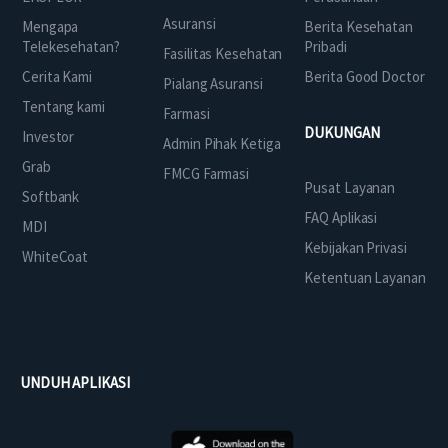
Asuransi
Mengapa
Berita Kesehatan
Telekesehatan?
Pribadi
Fasilitas Kesehatan
Cerita Kami
Berita Good Doctor
Pialang Asuransi
Tentang kami
Farmasi
DUKUNGAN
Investor
Admin Pihak Ketiga
Grab
FMCG Farmasi
Pusat Layanan
Softbank
FAQ Aplikasi
MDI
Kebijakan Privasi
WhiteCoat
Ketentuan Layanan
UNDUH APLIKASI