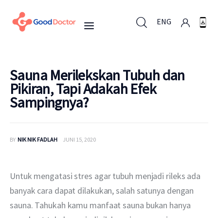
ENG
ENG
Sauna Merilekskan Tubuh dan
Pikiran, Tapi Adakah Efek
Sampingnya?
Untuk Bisnis
Untuk Anda
BY
NIK NIK FADLAH
JUNI 15, 2020
Mengapa Good Doctor
Untuk mengatasi stres agar tubuh menjadi rileks ada 
Berita
banyak cara dapat dilakukan, salah satunya dengan 
sauna. Tahukah kamu manfaat sauna bukan hanya 
Layanan