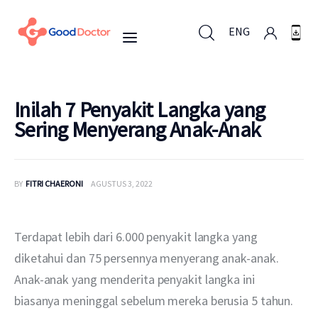
ENG
ENG
Inilah 7 Penyakit Langka yang
Sering Menyerang Anak-Anak
Untuk Bisnis
BY
FITRI CHAERONI
AGUSTUS 3, 2022
Untuk Anda
Mengapa Good Doctor
Terdapat lebih dari 6.000 penyakit langka yang 
diketahui dan 75 persennya menyerang anak-anak. 
Berita
Anak-anak yang menderita penyakit langka ini 
biasanya meninggal sebelum mereka berusia 5 tahun. 
Layanan