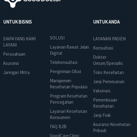
UNTUK BISNIS
UNTUK ANDA
SOLUSI
SIAPA YANG KAMI
LAYANAN PASIEN
LAYANI
Layanan Rawat Jalan
Konsultasi
Digital
Perusahaan
Dokter
Telekonsultasi
Asuransi
Umum/Spesialis
Pengiriman Obat
Jaringan Mitra
Toko Kesehatan
Manajemen
Janji Pemesanan
Kesehatan Populasi
Vaksinasi
Program Kesehatan
Pemeriksaan
Pencegahan
Kesehatan
Layanan Kesehatan
Janji Fisik
Konsumen
Asuransi Kesehatan
FAQ B2B
Pribadi
GoodCare Clinic