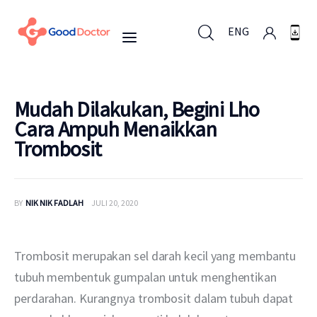
ENG
ENG
Mudah Dilakukan, Begini Lho
Cara Ampuh Menaikkan
Trombosit
Untuk Bisnis
Untuk Anda
BY
NIK NIK FADLAH
JULI 20, 2020
Mengapa Good Doctor
Trombosit merupakan sel darah kecil yang membantu 
Berita
tubuh membentuk gumpalan untuk menghentikan 
perdarahan. Kurangnya trombosit dalam tubuh dapat 
Layanan