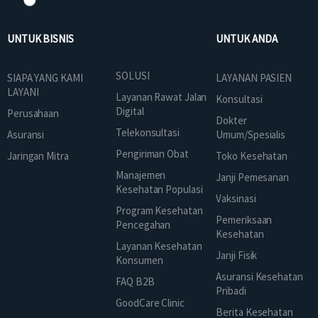
UNTUK BISNIS
UNTUK ANDA
SOLUSI
SIAPA YANG KAMI
LAYANAN PASIEN
LAYANI
Layanan Rawat Jalan
Konsultasi
Digital
Perusahaan
Dokter
Telekonsultasi
Asuransi
Umum/Spesialis
Pengiriman Obat
Jaringan Mitra
Toko Kesehatan
Manajemen
Janji Pemesanan
Kesehatan Populasi
Vaksinasi
Program Kesehatan
Pemeriksaan
Pencegahan
Kesehatan
Layanan Kesehatan
Janji Fisik
Konsumen
Asuransi Kesehatan
FAQ B2B
Pribadi
GoodCare Clinic
Berita Kesehatan