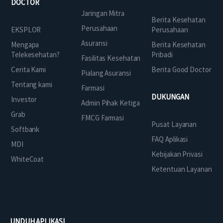
DOCTOR
Jaringan Mitra
Berita Kesehatan
Perusahaan
EKSPLOR
Perusahaan
Asuransi
Mengapa
Berita Kesehatan
Telekesehatan?
Pribadi
Fasilitas Kesehatan
Cerita Kami
Berita Good Doctor
Pialang Asuransi
Tentang kami
Farmasi
DUKUNGAN
Investor
Admin Pihak Ketiga
Grab
FMCG Farmasi
Pusat Layanan
Softbank
FAQ Aplikasi
MDI
Kebijakan Privasi
WhiteCoat
Ketentuan Layanan
UNDUH APLIKASI