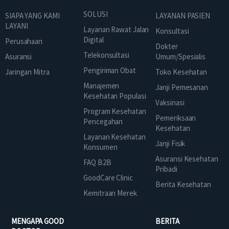
SOLUSI
SIAPA YANG KAMI
LAYANAN PASIEN
LAYANI
Layanan Rawat Jalan
Konsultasi
Digital
Perusahaan
Dokter
Telekonsultasi
Asuransi
Umum/Spesialis
Pengiriman Obat
Jaringan Mitra
Toko Kesehatan
Manajemen
Janji Pemesanan
Kesehatan Populasi
Vaksinasi
Program Kesehatan
Pemeriksaan
Pencegahan
Kesehatan
Layanan Kesehatan
Janji Fisik
Konsumen
Asuransi Kesehatan
FAQ B2B
Pribadi
GoodCare Clinic
Berita Kesehatan
Kemitraan Merek
MENGAPA GOOD
BERITA