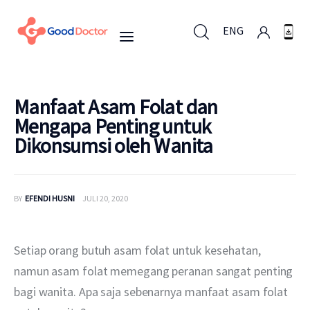
ENG
ENG
Manfaat Asam Folat dan
Mengapa Penting untuk
Dikonsumsi oleh Wanita
Untuk Bisnis
Untuk Anda
BY
EFENDI HUSNI
JULI 20, 2020
Mengapa Good Doctor
Setiap orang butuh asam folat untuk kesehatan, 
Berita
namun asam folat memegang peranan sangat penting 
bagi wanita. Apa saja sebenarnya manfaat asam folat 
Layanan