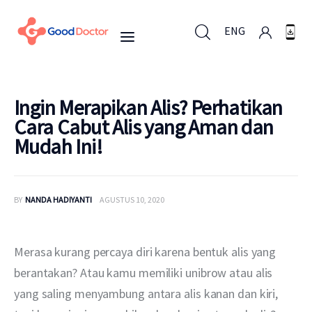
ENG
ENG
Ingin Merapikan Alis? Perhatikan
Cara Cabut Alis yang Aman dan
Mudah Ini!
Untuk Bisnis
Untuk Anda
BY
NANDA HADIYANTI
AGUSTUS 10, 2020
Mengapa Good Doctor
Merasa kurang percaya diri karena bentuk alis yang 
Berita
berantakan? Atau kamu memiliki unibrow atau alis 
yang saling menyambung antara alis kanan dan kiri, 
Layanan