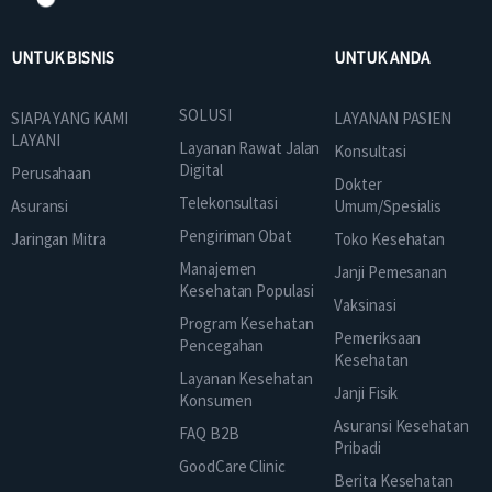
UNTUK BISNIS
UNTUK ANDA
SOLUSI
SIAPA YANG KAMI
LAYANAN PASIEN
LAYANI
Layanan Rawat Jalan
Konsultasi
Digital
Perusahaan
Dokter
Telekonsultasi
Asuransi
Umum/Spesialis
Pengiriman Obat
Jaringan Mitra
Toko Kesehatan
Manajemen
Janji Pemesanan
Kesehatan Populasi
Vaksinasi
Program Kesehatan
Pemeriksaan
Pencegahan
Kesehatan
Layanan Kesehatan
Janji Fisik
Konsumen
Asuransi Kesehatan
FAQ B2B
Pribadi
GoodCare Clinic
Berita Kesehatan