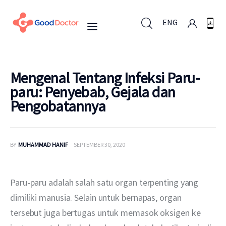
ENG
ENG
Mengenal Tentang Infeksi Paru-
paru: Penyebab, Gejala dan
Pengobatannya
Untuk Bisnis
Untuk Anda
BY
MUHAMMAD HANIF
SEPTEMBER 30, 2020
Mengapa Good Doctor
Paru-paru adalah salah satu organ terpenting yang 
Berita
dimiliki manusia. Selain untuk bernapas, organ 
tersebut juga bertugas untuk memasok oksigen ke 
Layanan