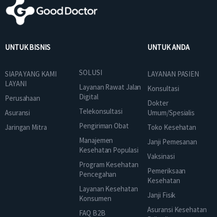
UNTUK BISNIS
UNTUK ANDA
SOLUSI
SIAPA YANG KAMI
LAYANAN PASIEN
LAYANI
Layanan Rawat Jalan
Konsultasi
Digital
Perusahaan
Dokter
Telekonsultasi
Asuransi
Umum/Spesialis
Pengiriman Obat
Jaringan Mitra
Toko Kesehatan
Manajemen
Janji Pemesanan
Kesehatan Populasi
Vaksinasi
Program Kesehatan
Pemeriksaan
Pencegahan
Kesehatan
Layanan Kesehatan
Janji Fisik
Konsumen
Asuransi Kesehatan
FAQ B2B