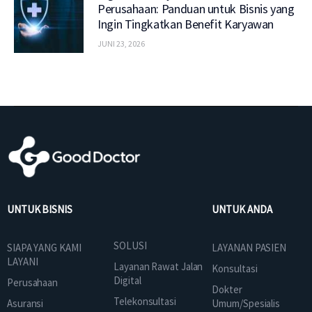
Perusahaan: Panduan untuk Bisnis yang
Ingin Tingkatkan Benefit Karyawan
JUNI 23, 2026
UNTUK BISNIS
UNTUK ANDA
SOLUSI
SIAPA YANG KAMI
LAYANAN PASIEN
LAYANI
Layanan Rawat Jalan
Konsultasi
Digital
Perusahaan
Dokter
Telekonsultasi
Asuransi
Umum/Spesialis