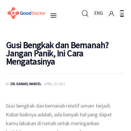
ENG
ENG
Gusi Bengkak dan Bernanah?
Jangan Panik, Ini Cara
Mengatasinya
Untuk Bisnis
Untuk Anda
BY
DR. GAMAEL MARCEL
APRIL 19, 2021
Mengapa Good Doctor
Gusi bengkak dan bernanah relatif umum terjadi. 
Berita
Kabar baiknya adalah, ada banyak hal yang dapat 
kamu lakukan di rumah untuk meringankan 
Layanan