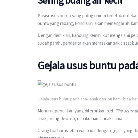
Sering buang air kecil
Posisi usus buntu yang paling umum terletak di dek
buntu yang radang, kondisi ini akan memengaruhi kan
Dengan demikian, kandung kemih ikut mengalami perad
sudah parah, penderita akan merasakan sakit saat buan
Gejala usus buntu pada
Gejala usus buntu pada anak-anak dan ibu hamil bisa b
Menurut penelitian yang diterbitkan oleh 
The Journal
anak, orang dewasa, dan ibu hamil tidak sama. 
Orang tua harus lebih waspada dengan gejala yang diala