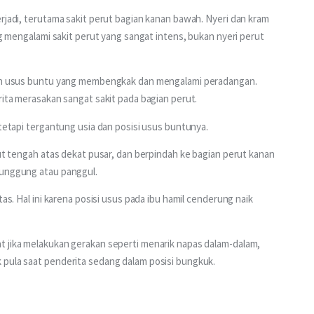
rjadi, terutama sakit perut bagian kanan bawah. Nyeri dan kram 
ng mengalami sakit perut yang sangat intens, bukan nyeri perut 
oleh usus buntu yang membengkak dan mengalami peradangan. 
rita merasakan sangat sakit pada bagian perut.
 tetapi tergantung usia dan posisi usus buntunya.
rut tengah atas dekat pusar, dan berpindah ke bagian perut kanan 
punggung atau panggul. 
tas. Hal ini karena posisi usus pada ibu hamil cenderung naik 
t jika melakukan gerakan seperti menarik napas dalam-dalam, 
 pula saat penderita sedang dalam posisi bungkuk. 