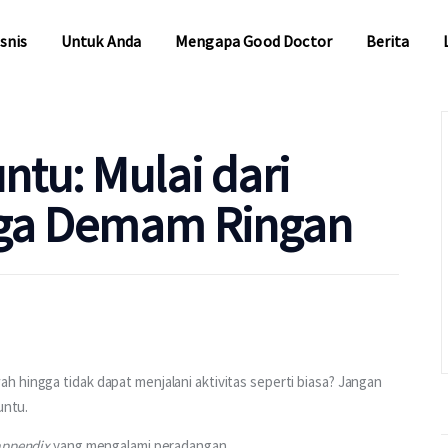
snis
Untuk Anda
Mengapa Good Doctor
Berita
snis
Untuk Anda
Mengapa Good Doctor
Berita
ntu: Mulai dari
ngga Demam Ringan
 hingga tidak dapat menjalani aktivitas seperti biasa? Jangan 
untu.
appendix
 yang mengalami peradangan. 