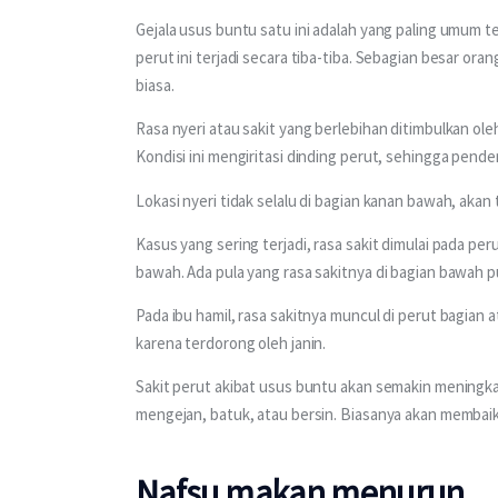
Gejala usus buntu satu ini adalah yang paling umum te
perut ini terjadi secara tiba-tiba. Sebagian besar ora
biasa. 
Rasa nyeri atau sakit yang berlebihan ditimbulkan 
Kondisi ini mengiritasi dinding perut, sehingga pende
Lokasi nyeri tidak selalu di bagian kanan bawah, akan
Kasus yang sering terjadi, rasa sakit dimulai pada pe
bawah. Ada pula yang rasa sakitnya di bagian bawah 
Pada ibu hamil, rasa sakitnya muncul di perut bagian a
karena terdorong oleh janin. 
Sakit perut akibat usus buntu akan semakin meningka
mengejan, batuk, atau bersin. Biasanya akan membaik
Nafsu makan menurun