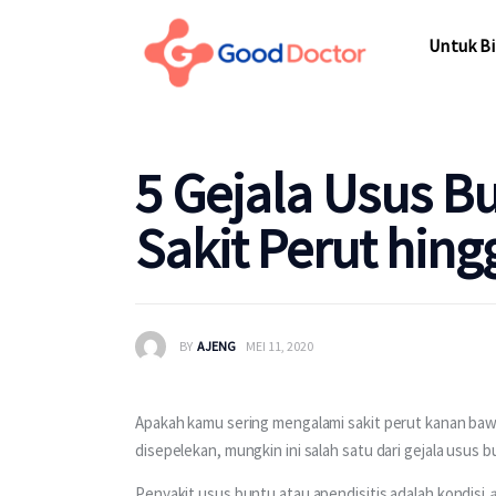
Untuk Bisnis
Untuk Bi
Untuk Anda
Mengapa Good Doctor
Untuk Bi
5 Gejala Usus Bu
Berita
Sakit Perut hi
Layanan
BY
AJENG
MEI 11, 2020
Apakah kamu sering mengalami sakit perut kanan bawah
disepelekan, mungkin ini salah satu dari gejala usus b
Penyakit usus buntu atau apendisitis adalah kondisi 