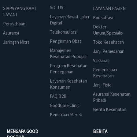
SOLUSI
SIAPA YANG KAMI
LAYANAN PASIEN
LAYANI
Layanan Rawat Jalan
Konsultasi
Digital
Perusahaan
Dokter
Telekonsultasi
Asuransi
Umum/Spesialis
Pengiriman Obat
Jaringan Mitra
Toko Kesehatan
Manajemen
Janji Pemesanan
Kesehatan Populasi
Vaksinasi
Program Kesehatan
Pemeriksaan
Pencegahan
Kesehatan
Layanan Kesehatan
Janji Fisik
Konsumen
Asuransi Kesehatan
FAQ B2B
Pribadi
GoodCare Clinic
Berita Kesehatan
Kemitraan Merek
MENGAPA GOOD
BERITA