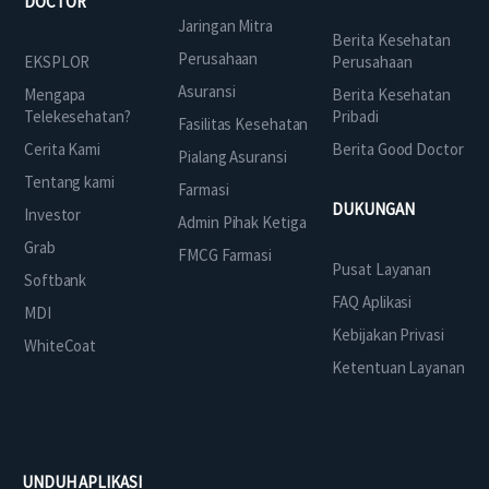
DOCTOR
Jaringan Mitra
Berita Kesehatan
Perusahaan
EKSPLOR
Perusahaan
Asuransi
Mengapa
Berita Kesehatan
Telekesehatan?
Pribadi
Fasilitas Kesehatan
Cerita Kami
Berita Good Doctor
Pialang Asuransi
Tentang kami
Farmasi
DUKUNGAN
Investor
Admin Pihak Ketiga
Grab
FMCG Farmasi
Pusat Layanan
Softbank
FAQ Aplikasi
MDI
Kebijakan Privasi
WhiteCoat
Ketentuan Layanan
UNDUH APLIKASI