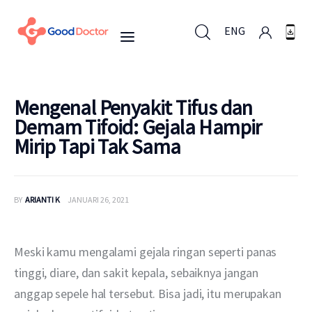
ENG
ENG
Mengenal Penyakit Tifus dan
Demam Tifoid: Gejala Hampir
Mirip Tapi Tak Sama
Untuk Bisnis
Untuk Anda
BY
ARIANTI K
JANUARI 26, 2021
Mengapa Good Doctor
Meski kamu mengalami gejala ringan seperti panas 
Berita
tinggi, diare, dan sakit kepala, sebaiknya jangan 
anggap sepele hal tersebut. Bisa jadi, itu merupakan 
Layanan