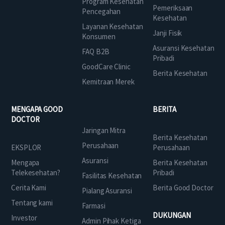
Program Kesehatan
Pemeriksaan
Pencegahan
Kesehatan
Layanan Kesehatan
Janji Fisik
Konsumen
Asuransi Kesehatan
FAQ B2B
Pribadi
GoodCare Clinic
Berita Kesehatan
Kemitraan Merek
MENGAPA GOOD
BERITA
DOCTOR
Jaringan Mitra
Berita Kesehatan
Perusahaan
EKSPLOR
Perusahaan
Asuransi
Mengapa
Berita Kesehatan
Telekesehatan?
Pribadi
Fasilitas Kesehatan
Cerita Kami
Berita Good Doctor
Pialang Asuransi
Tentang kami
Farmasi
DUKUNGAN
Investor
Admin Pihak Ketiga