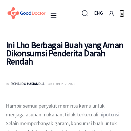
ENG
ENG
Ini Lho Berbagai Buah yang Aman
Dikonsumsi Penderita Darah
Rendah
Untuk Bisnis
Untuk Anda
BY
RICHALDO HARIANDJA
OKTOBER 12, 2020
Mengapa Good Doctor
Hampir semua penyakit meminta kamu untuk 
Berita
menjaga asupan makanan, tidak terkecuali 
hipotensi
. 
Selain memperbanyak garam, konsumsi buah untuk 
Layanan