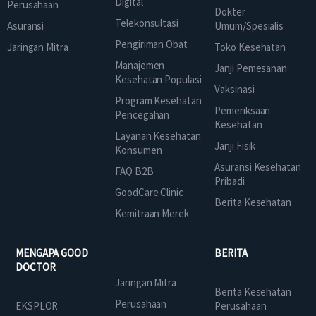
Digital
Perusahaan
Dokter
Telekonsultasi
Asuransi
Umum/Spesialis
Pengiriman Obat
Jaringan Mitra
Toko Kesehatan
Manajemen
Janji Pemesanan
Kesehatan Populasi
Vaksinasi
Program Kesehatan
Pemeriksaan
Pencegahan
Kesehatan
Layanan Kesehatan
Janji Fisik
Konsumen
Asuransi Kesehatan
FAQ B2B
Pribadi
GoodCare Clinic
Berita Kesehatan
Kemitraan Merek
MENGAPA GOOD
BERITA
DOCTOR
Jaringan Mitra
Berita Kesehatan
Perusahaan
EKSPLOR
Perusahaan