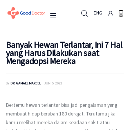
ENG
ENG
Banyak Hewan Terlantar, Ini 7 Hal
yang Harus Dilakukan saat
Mengadopsi Mereka
Untuk Bisnis
Untuk Anda
BY
DR. GAMAEL MARCEL
JUNI 5, 2022
Mengapa Good Doctor
Bertemu hewan terlantar bisa jadi pengalaman yang 
Berita
membuat hidup berubah 180 derajat. Terutama jika 
kamu melihat mereka dalam keadaan sakit atau 
Layanan