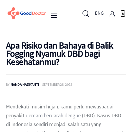
ENG
ENG
Apa Risiko dan Bahaya di Balik
Fogging Nyamuk DBD bagi
Kesehatanmu?
Untuk Bisnis
Untuk Anda
BY
NANDA HADIYANTI
SEPTEMBER 28, 2022
Mengapa Good Doctor
Mendekati musim hujan, kamu perlu mewaspadai 
Berita
penyakit 
demam berdarah dengue
 (DBD). Kasus DBD 
di Indonesia sendiri menjadi salah satu yang 
Layanan