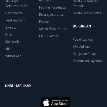
Asuransi
Mengapa
Berita Kesehatan
Telekesehatan?
Pribadi
Fasilitas Kesehatan
Cerita Kami
Berita Good Doctor
Pialang Asuransi
Tentang kami
Farmasi
DUKUNGAN
Investor
Admin Pihak Ketiga
Grab
FMCG Farmasi
Pusat Layanan
Softbank
FAQ Aplikasi
MDI
Kebijakan Privasi
WhiteCoat
Ketentuan Layanan
UNDUH APLIKASI