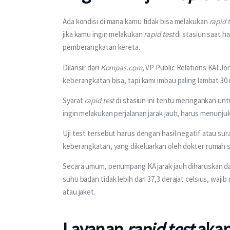
Ada kondisi di mana kamu tidak bisa melakukan 
rapid 
jika kamu ingin melakukan 
rapid test
 di stasiun saat 
pemberangkatan kereta.
Dilansir dari 
Kompas.com
, VP Public Relations KAI Jo
keberangkatan bisa, tapi kami imbau paling lambat 3
Syarat 
rapid test 
di stasiun ini tentu meringankan u
ingin melakukan perjalanan jarak jauh, harus menunju
Uji test tersebut harus dengan hasil negatif atau sura
keberangkatan, yang dikeluarkan oleh dokter rumah 
Secara umum, penumpang KA jarak jauh diharuskan dala
suhu badan tidak lebih dari 37,3 derajat celsius, w
atau jaket.
Layanan
rapid test
akan 