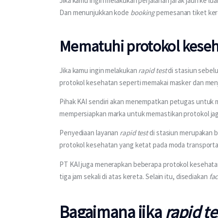
Jika kamu ingin melakukan perjalanan jarak jauh ke lu
Dan menunjukkan kode 
booking 
pemesanan tiket kere
Mematuhi protokol kese
Jika kamu ingin melakukan 
rapid test 
di stasiun sebel
protokol kesehatan seperti memakai masker dan menj
Pihak KAI sendiri akan menempatkan petugas untuk me
mempersiapkan marka untuk memastikan protokol jaga
Penyediaan layanan 
rapid test
 di stasiun merupakan 
protokol kesehatan yang ketat pada moda transportas
PT KAI juga menerapkan beberapa protokol kesehata
tiga jam sekali di atas kereta. Selain itu, disediakan 
fac
Bagaimana jika
rapid te