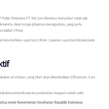
P Public Relations PT KAI Joni Martinus menyebut tidak ada 
ik kereta. Akan tetapi pihaknya menegaskan, yang perlu 
st
 adalah 14 hari.
l masa berlaku
 rapid test
 14 hari. Layanan 
rapid test
 dimulai pada 
ktif
kukan di stasiun, uang tiket akan dikembalikan 100 persen. Cara 
elakukan pemeriksaan ke puskesmas maupun rumah sakit.
situs resmi Kementerian Kesehatan Republik Indonesia.