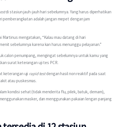
test
 di stasiun jauh-jauh hari sebelumnya. Yang harus diperhatikan 
hari pemberangkatan adalah jangan mepet dengan jam 
ni Martinus mengatakan, “Kalau mau datang di hari 
0 menit sebelumnya karena kan harus menunggu pelayanan.”
ntuk calon penumpang, mengingat sebelumnya untuk kamu yang 
kkan surat keterangan uji tes PCR.
t keterangan uji 
rapid test 
dengan hasil non reaktif pada saat 
sakit atau puskesmas.
m kondisi sehat (tidak menderita flu, pilek, batuk, demam), 
ajib menggunakan masker, dan menggunakan pakaian lengan panjang 
tersedia di 12 stasiun