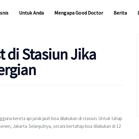
snis
Untuk Anda
Mengapa Good Doctor
Berita
snis
Untuk Anda
Mengapa Good Doctor
Berita
t di Stasiun Jika
ergian
guna kereta api jarak jauh bisa dilakukan di stasiun. Untuk tahap 
Senen, Jakarta. Selanjutnya, secara bertahap bisa dilakukan di 12 