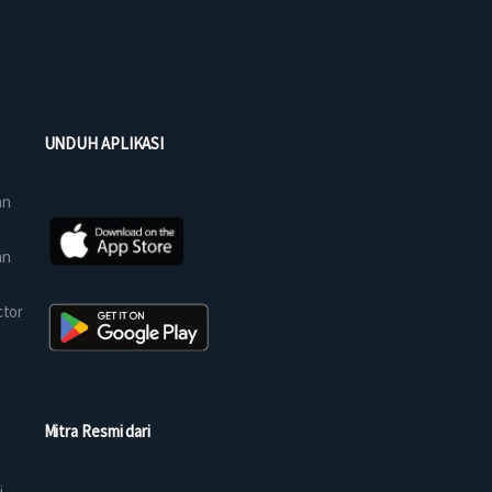
UNDUH APLIKASI
an
an
ctor
Mitra Resmi dari
i