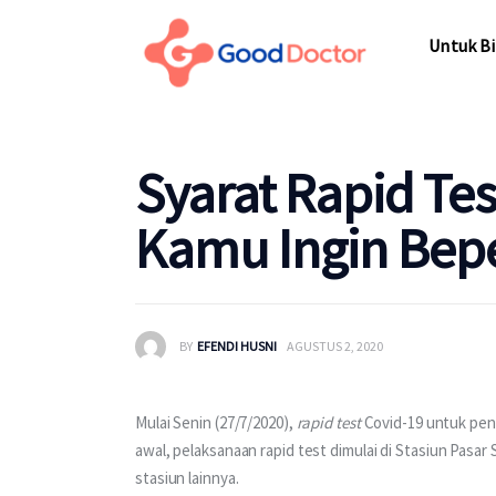
Untuk Bisnis
Untuk Bi
Untuk Anda
Mengapa Good Doctor
Untuk Bi
Syarat Rapid Tes
Berita
Kamu Ingin Bep
Layanan
BY
EFENDI HUSNI
AGUSTUS 2, 2020
Mulai Senin (27/7/2020), 
rapid test
 Covid-19 untuk peng
awal, pelaksanaan rapid test dimulai di Stasiun Pasar 
stasiun lainnya.