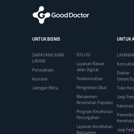
UNTUK BISNIS
UNTUK 
SOLUSI
SIAPA YANG KAMI
LAYANAN
LAYANI
Layanan Rawat
Konsulta
Jalan Digital
Perusahaan
Dokter
Telekonsultasi
Asuransi
Umum/Spe
Pengiriman Obat
Jaringan Mitra
Toko Kes
Manajemen
Janji Pe
Kesehatan Populasi
Vaksinasi
Program Kesehatan
Pemeriks
Pencegahan
Kesehat
Layanan Kesehatan
Janji Fisi
Konsumen