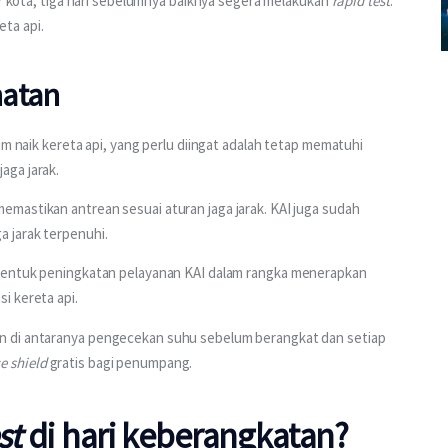
ar kota, tiga hari sebelumnya baiknya segera melakukan 
rapid test
. 
ta api.
hatan
um naik kereta api, yang perlu diingat adalah tetap mematuhi 
aga jarak.
mastikan antrean sesuai aturan jaga jarak. KAI juga sudah 
 jarak terpenuhi.
bentuk peningkatan pelayanan KAI dalam rangka menerapkan 
i kereta api.
n di antaranya pengecekan suhu sebelum berangkat dan setiap 
e shield
 gratis bagi penumpang.
st
di hari keberangkatan?