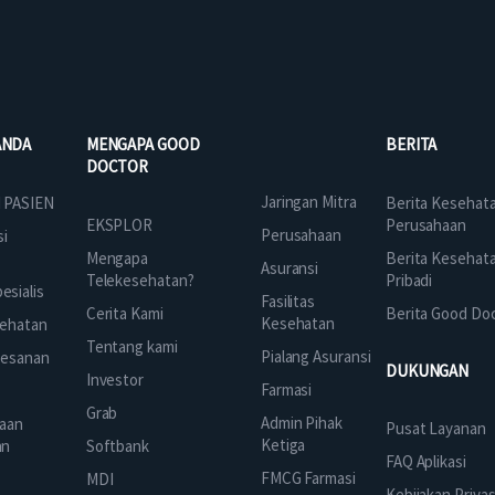
ANDA
MENGAPA GOOD
BERITA
DOCTOR
Jaringan Mitra
 PASIEN
Berita Kesehat
EKSPLOR
Perusahaan
Perusahaan
si
Mengapa
Berita Kesehat
Asuransi
Telekesehatan?
Pribadi
sialis
Fasilitas
Cerita Kami
Berita Good Do
Kesehatan
ehatan
Tentang kami
Pialang Asuransi
mesanan
DUKUNGAN
Investor
Farmasi
Grab
Admin Pihak
aan
Pusat Layanan
Ketiga
an
Softbank
FAQ Aplikasi
FMCG Farmasi
k
MDI
Kebijakan Privas