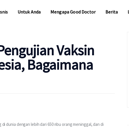
snis
Untuk Anda
Mengapa Good Doctor
Berita
snis
Untuk Anda
Mengapa Good Doctor
Berita
engujian Vaksin
esia, Bagaimana
g di dunia dengan lebih dari 650 ribu orang meninggal, dan di 