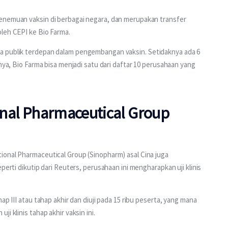
enemuan vaksin di berbagai negara, dan merupakan transfer 
leh CEPI ke Bio Farma.
a publik terdepan dalam pengembangan vaksin. Setidaknya ada 6 
tnya, Bio Farma bisa menjadi satu dari daftar 10 perusahaan yang 
ional Pharmaceutical Group
ional Pharmaceutical Group (Sinopharm) asal Cina juga 
perti dikutip dari Reuters, perusahaan ini mengharapkan uji klinis 
ap III atau tahap akhir dan diuji pada 15 ribu peserta, yang mana 
i klinis tahap akhir vaksin ini.