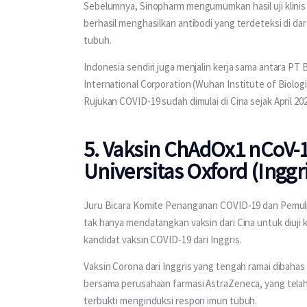
Sebelumnya, Sinopharm mengumumkan hasil uji klinis ta
berhasil menghasilkan antibodi yang terdeteksi di da
tubuh.
Indonesia sendiri juga menjalin kerja sama antara P
International Corporation (Wuhan Institute of Biological
Rujukan COVID-19 sudah dimulai di Cina sejak April 202
5. Vaksin ChAdOx1 nCoV-1
Universitas Oxford (Inggr
Juru Bicara Komite Penanganan COVID-19 dan Pemuli
tak hanya mendatangkan vaksin dari Cina untuk diuji 
kandidat vaksin COVID-19 dari Inggris.
Vaksin Corona dari Inggris yang tengah ramai dibaha
bersama perusahaan farmasi AstraZeneca, yang telah 
terbukti menginduksi respon imun tubuh.