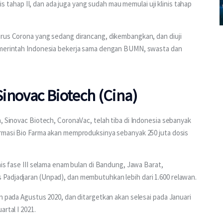
nis tahap II, dan ada juga yang sudah mau memulai uji klinis tahap 
irus Corona yang sedang dirancang, dikembangkan, dan diuji 
pemerintah Indonesia bekerja sama dengan BUMN, swasta dan 
Sinovac Biotech (Cina)
, Sinovac Biotech, CoronaVac, telah tiba di Indonesia sebanyak 
armasi Bio Farma akan memproduksinya sebanyak 250 juta dosis 
nis fase III selama enam bulan di Bandung, Jawa Barat, 
Padjadjaran (Unpad), dan membutuhkan lebih dari 1.600 relawan.
n pada Agustus 2020, dan ditargetkan akan selesai pada Januari 
rtal I 2021.