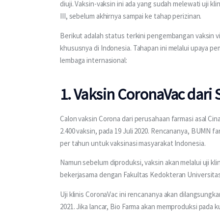
diuji. Vaksin-vaksin ini ada yang sudah melewati uji kli
III, sebelum akhirnya sampai ke tahap perizinan.
Berikut adalah status terkini pengembangan vaksin v
khususnya di Indonesia. Tahapan ini melalui upaya 
lembaga internasional:
1. Vaksin CoronaVac dari 
Calon vaksin Corona dari perusahaan farmasi asal Cina
2.400 vaksin, pada 19 Juli 2020. Rencananya, BUMN f
per tahun untuk vaksinasi masyarakat Indonesia.
Namun sebelum diproduksi, vaksin akan melalui uji kli
bekerjasama dengan Fakultas Kedokteran Universitas 
Uji klinis CoronaVac ini rencananya akan dilangsungka
2021. Jika lancar, Bio Farma akan memproduksi pada kua