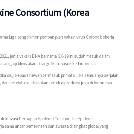
exine Consortium (Korea
Farma juga tengah mengembangkan vaksin virus Corona bekerja 
021, jenis vaksin DNA bernama GX-19 ini sudah masuk dalam 
atang, uji klinis akan ditargetkan masuk ke Indonesia.
etika diuji kepada hewan termasuk primata. Jika semuanya berjalan 
, dan setelah itu, disiapkan untuk diproduksi juga di Indonesia.
uk Inovasi Persiapan Epidemi (Coalition for Epidemic 
ja sama antar pemerintah dan swasta di tingkat global yang 