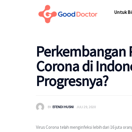
Untuk Bisnis
Untuk Bi
Untuk Anda
Mengapa Good Doctor
Untuk Bi
Perkembangan P
Berita
Corona di Indon
Layanan
Progresnya?
BY
EFENDI HUSNI
JULI 29, 2020
Virus Corona telah menginfeksi lebih dari 16 juta oran