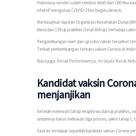
Indonesia sendiri sudah tembus lebih dari 100 ribu ka
efektif mengatasi COVID-19 ini begitu dinanti.
Berdasarkan laporan Organisasi Kesehatan Dunia (WHO)
klinis dan 139 uji praklinis (total 164 uji) terhadap cal
Pengembangan riset dan uji coba vaksin tersebut teru
Terkait perkembangan terbaru vaksin Corona di Indone
Baca juga: 
Kenali Perbedaannya, Ini Gejala Batuk Ak
Kandidat vaksin Coron
menjanjikan
Setelah melewati tahap eksplorasi dan uji praklinis, vak
umumnya harus melewati tiga proses, yakni tahap I, tah
Saat ini terdapat sejumlah kandidat vaksin Corona ya