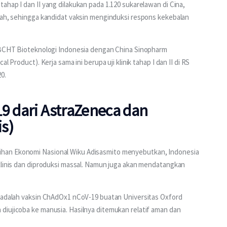
hap I dan II yang dilakukan pada 1.120 sukarelawan di Cina, 
rah, sehingga kandidat vaksin menginduksi respons kekebalan 
T BCHT Bioteknologi Indonesia dengan China Sinopharm 
 Product). Kerja sama ini berupa uji klinik tahap I dan II di RS 
0.
9 dari AstraZeneca dan
is)
han Ekonomi Nasional Wiku Adisasmito menyebutkan, Indonesia 
klinis dan diproduksi massal. Namun juga akan mendatangkan 
s adalah vaksin ChAdOx1 nCoV-19 buatan Universitas Oxford 
diujicoba ke manusia. Hasilnya ditemukan relatif aman dan 