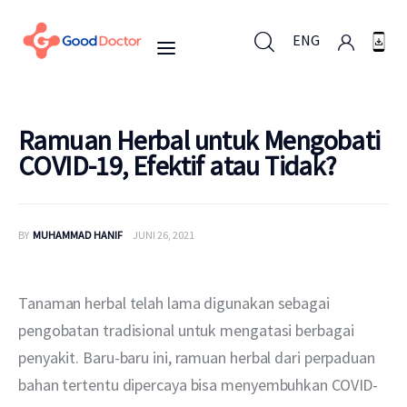
ENG
ENG
Ramuan Herbal untuk Mengobati
COVID-19, Efektif atau Tidak?
Untuk Bisnis
BY
MUHAMMAD HANIF
JUNI 26, 2021
Untuk Anda
Mengapa Good Doctor
Tanaman herbal telah lama digunakan sebagai 
pengobatan tradisional untuk mengatasi berbagai 
Berita
penyakit. Baru-baru ini, ramuan herbal dari perpaduan 
bahan tertentu dipercaya bisa menyembuhkan COVID-
Layanan