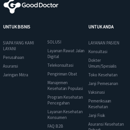
UNTUK BISNIS
UNTUK ANDA
SOLUSI
SIAPA YANG KAMI
LAYANAN PASIEN
LAYANI
Layanan Rawat Jalan
Konsultasi
Digital
Perusahaan
Dokter
Telekonsultasi
Asuransi
Umum/Spesialis
Pengiriman Obat
Jaringan Mitra
Toko Kesehatan
Manajemen
Janji Pemesanan
Kesehatan Populasi
Vaksinasi
Program Kesehatan
Pemeriksaan
Pencegahan
Kesehatan
Layanan Kesehatan
Janji Fisik
Konsumen
Asuransi Kesehatan
FAQ B2B
Pribadi