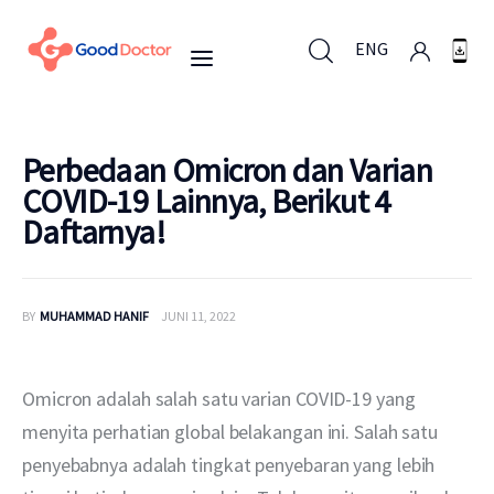
ENG
ENG
Perbedaan Omicron dan Varian
COVID-19 Lainnya, Berikut 4
Daftarnya!
Untuk Bisnis
Untuk Anda
BY
MUHAMMAD HANIF
JUNI 11, 2022
Mengapa Good Doctor
Omicron adalah salah satu varian COVID-19 yang 
Berita
menyita perhatian global belakangan ini. Salah satu 
penyebabnya adalah tingkat penyebaran yang lebih 
Layanan