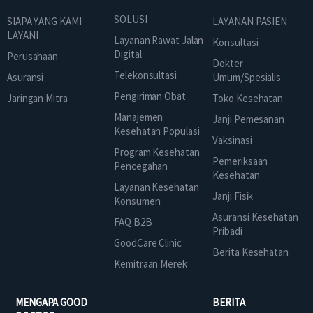
SOLUSI
SIAPA YANG KAMI
LAYANAN PASIEN
LAYANI
Layanan Rawat Jalan
Konsultasi
Digital
Perusahaan
Dokter
Telekonsultasi
Asuransi
Umum/Spesialis
Pengiriman Obat
Jaringan Mitra
Toko Kesehatan
Manajemen
Janji Pemesanan
Kesehatan Populasi
Vaksinasi
Program Kesehatan
Pemeriksaan
Pencegahan
Kesehatan
Layanan Kesehatan
Janji Fisik
Konsumen
Asuransi Kesehatan
FAQ B2B
Pribadi
GoodCare Clinic
Berita Kesehatan
Kemitraan Merek
MENGAPA GOOD
BERITA