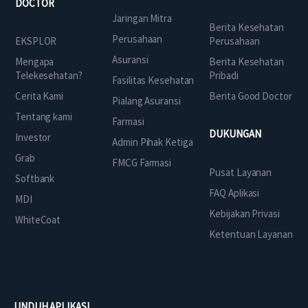
DOCTOR
Jaringan Mitra
Berita Kesehatan
Perusahaan
EKSPLOR
Perusahaan
Asuransi
Mengapa
Berita Kesehatan
Telekesehatan?
Pribadi
Fasilitas Kesehatan
Cerita Kami
Berita Good Doctor
Pialang Asuransi
Tentang kami
Farmasi
DUKUNGAN
Investor
Admin Pihak Ketiga
Grab
FMCG Farmasi
Pusat Layanan
Softbank
FAQ Aplikasi
MDI
Kebijakan Privasi
WhiteCoat
Ketentuan Layanan
UNDUH APLIKASI