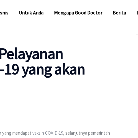
snis
Untuk Anda
Mengapa Good Doctor
Berita
snis
Untuk Anda
Mengapa Good Doctor
Berita
r Pelayanan
-19 yang akan
a yang mendapat 
vaksin COVID-19
, selanjutnya pemerintah 