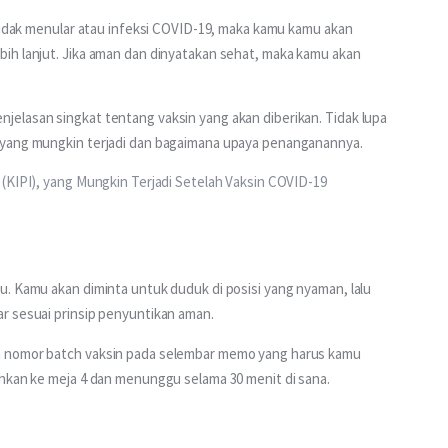
 tidak menular atau infeksi COVID-19, maka kamu kamu akan 
ih lanjut. Jika aman dan dinyatakan sehat, maka kamu akan 
elasan singkat tentang vaksin yang akan diberikan. Tidak lupa 
 yang mungkin terjadi dan bagaimana upaya penanganannya.
 (KIPI), yang Mungkin Terjadi Setelah Vaksin COVID-19
. Kamu akan diminta untuk duduk di posisi yang nyaman, lalu 
r sesuai prinsip penyuntikan aman.
n nomor batch vaksin pada selembar memo yang harus kamu 
ahkan ke meja 4 dan menunggu selama 30 menit di sana.