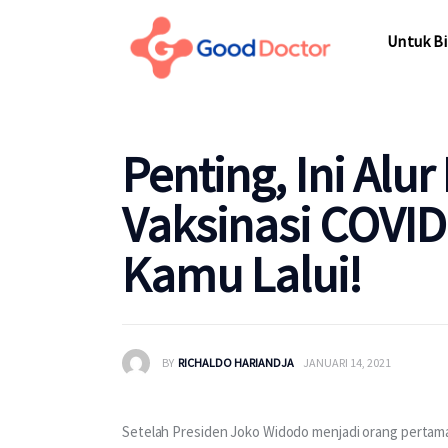
Untuk Bisnis
Untuk Bi
Untuk Anda
Mengapa Good Doctor
Untuk Bi
Penting, Ini Alu
Berita
Vaksinasi COVID
Layanan
Kamu Lalui!
BY
RICHALDO HARIANDJA
JANUARI 14, 2021
Setelah Presiden Joko Widodo menjadi orang pertam