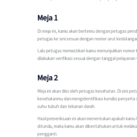
Meja 1
Di meja ini, kamu akan bertemu dengan petugas pendaf
petugas ke sini sesuai dengan nomor urut kedatangan
Lalu petugas memastikan kamu menunjukkan nomor tik
dilakukan verifikasi sesuai dengan tanggal pelayanan
Meja 2
Meja ini akan diisi oleh petugas kesehatan. Di sini p
kesehatanmu dan mengidentifikasi kondisi penyerta s
suhu tubuh dan tekanan darah.
Hasil pemeriksaan ini akan menentukan apakah kamu lay
ditunda, maka kamu akan diberitahukan untuk melakuk
pengganti.