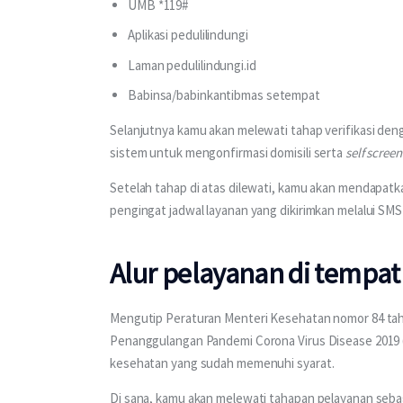
UMB *119#
Aplikasi pedulilindungi
Laman pedulilindungi.id
Babinsa/babinkantibmas setempat
Selanjutnya kamu akan melewati tahap verifikasi de
sistem untuk mengonfirmasi domisili serta 
self scree
Setelah tahap di atas dilewati, kamu akan mendapatk
pengingat jadwal layanan yang dikirimkan melalui SMS a
Alur pelayanan di tempat
Mengutip Peraturan Menteri Kesehatan nomor 84 tah
Penanggulangan Pandemi Corona Virus Disease 2019 (CO
kesehatan yang sudah memenuhi syarat.
Di sana, kamu akan melewati tahapan pelayanan sebag