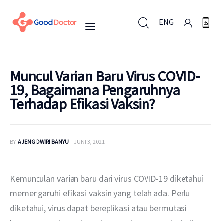
ENG
ENG
Muncul Varian Baru Virus COVID-
19, Bagaimana Pengaruhnya
Terhadap Efikasi Vaksin?
Untuk Bisnis
Untuk Anda
BY
AJENG DWIRI BANYU
JUNI 3, 2021
Mengapa Good Doctor
Kemunculan varian baru dari virus COVID-19 diketahui 
Berita
memengaruhi efikasi vaksin yang telah ada. Perlu 
diketahui, virus dapat bereplikasi atau bermutasi 
Layanan