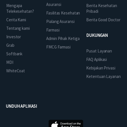
Asuransi
Mengapa
Berita Kesehatan
Telekesehatan?
Pribadi
Fasilitas Kesehatan
Cerita Kami
Berita Good Doctor
Pialang Asuransi
Tentang kami
Farmasi
DUKUNGAN
Investor
Admin Pihak Ketiga
Grab
FMCG Farmasi
Pusat Layanan
Softbank
FAQ Aplikasi
MDI
Kebijakan Privasi
WhiteCoat
Ketentuan Layanan
UNDUH APLIKASI