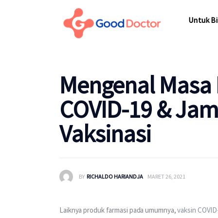
Untuk Bisnis
Untuk Bi
Untuk Anda
Mengapa Good Doctor
Untuk Bi
Mengenal Masa 
Berita
COVID-19 & Ja
Layanan
Vaksinasi
BY
RICHALDO HARIANDJA
MARET 26, 2021
Laiknya produk farmasi pada umumnya, 
vaksin COVID