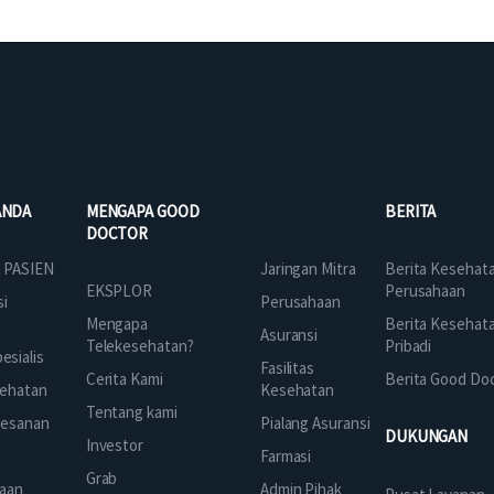
ANDA
MENGAPA GOOD
BERITA
DOCTOR
Jaringan Mitra
 PASIEN
Berita Kesehat
EKSPLOR
Perusahaan
Perusahaan
si
Mengapa
Berita Kesehat
Asuransi
Telekesehatan?
Pribadi
sialis
Fasilitas
Cerita Kami
Berita Good Do
Kesehatan
ehatan
Tentang kami
Pialang Asuransi
mesanan
DUKUNGAN
Investor
Farmasi
Grab
Admin Pihak
aan