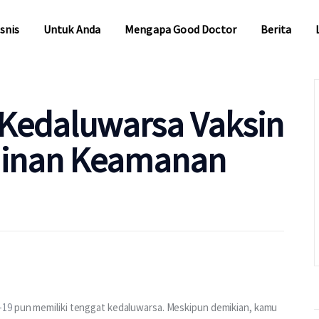
snis
Untuk Anda
Mengapa Good Doctor
Berita
snis
Untuk Anda
Mengapa Good Doctor
Berita
Kedaluwarsa Vaksin
minan Keamanan
-19
 pun memiliki tenggat kedaluwarsa. Meskipun demikian, kamu 