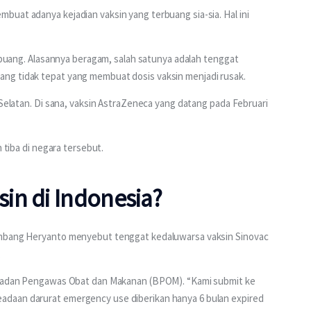
uat adanya kejadian vaksin yang terbuang sia-sia. Hal ini 
dibuang. Alasannya beragam, salah satunya adalah tenggat 
ng tidak tepat yang membuat dosis vaksin menjadi rusak.
 Selatan. Di sana, vaksin AstraZeneca yang datang pada Februari 
 tiba di negara tersebut. 
in di Indonesia?
ambang Heryanto menyebut tenggat kedaluwarsa vaksin Sinovac 
 
h Badan Pengawas Obat dan Makanan (BPOM). “Kami submit ke 
daan darurat emergency use diberikan hanya 6 bulan expired 