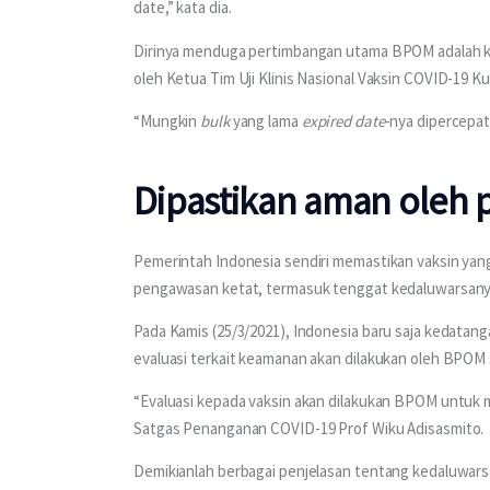
date,” kata dia. 
Dirinya menduga pertimbangan utama BPOM adalah kea
oleh Ketua Tim Uji Klinis Nasional Vaksin COVID-19 K
“Mungkin 
bulk
 yang lama 
expired date
-nya dipercepat,
Dipastikan aman oleh 
Pemerintah Indonesia sendiri memastikan vaksin yang
pengawasan ketat, termasuk tenggat kedaluwarsany
Pada Kamis (25/3/2021), Indonesia baru saja kedatang
evaluasi terkait keamanan akan dilakukan oleh BPOM s
“Evaluasi kepada vaksin akan dilakukan BPOM untuk 
Satgas Penanganan COVID-19 Prof Wiku Adisasmito.
Demikianlah berbagai penjelasan tentang kedaluwars