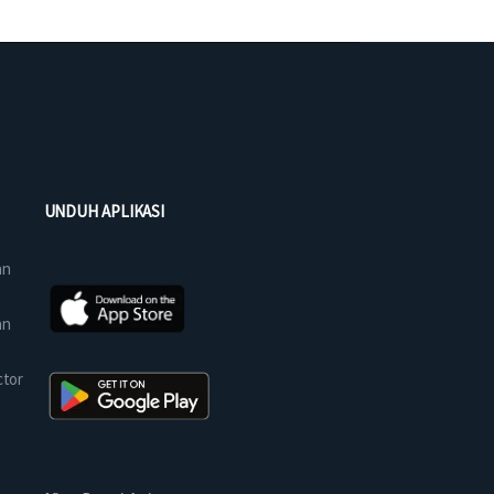
UNDUH APLIKASI
an
an
ctor