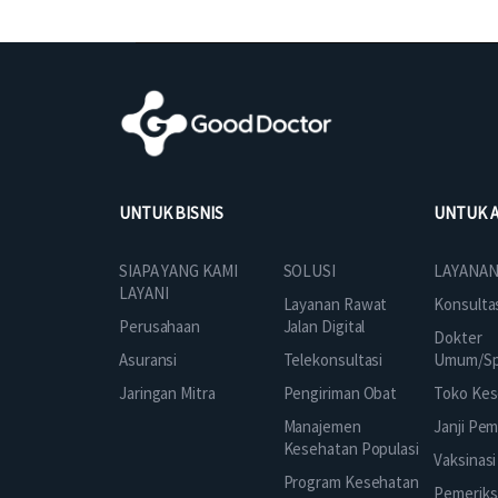
UNTUK BISNIS
UNTUK 
SOLUSI
SIAPA YANG KAMI
LAYANAN
LAYANI
Layanan Rawat
Konsulta
Jalan Digital
Perusahaan
Dokter
Telekonsultasi
Asuransi
Umum/Spe
Pengiriman Obat
Jaringan Mitra
Toko Kes
Manajemen
Janji Pe
Kesehatan Populasi
Vaksinasi
Program Kesehatan
Pemeriks