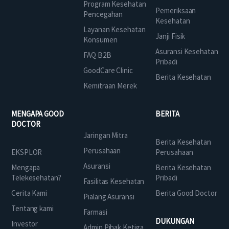
Program Kesehatan
Pemeriksaan
Pencegahan
Kesehatan
Layanan Kesehatan
Janji Fisik
Konsumen
Asuransi Kesehatan
FAQ B2B
Pribadi
GoodCare Clinic
Berita Kesehatan
Kemitraan Merek
MENGAPA GOOD
BERITA
DOCTOR
Jaringan Mitra
Berita Kesehatan
Perusahaan
EKSPLOR
Perusahaan
Asuransi
Mengapa
Berita Kesehatan
Telekesehatan?
Pribadi
Fasilitas Kesehatan
Cerita Kami
Berita Good Doctor
Pialang Asuransi
Tentang kami
Farmasi
DUKUNGAN
Investor
Admin Pihak Ketiga