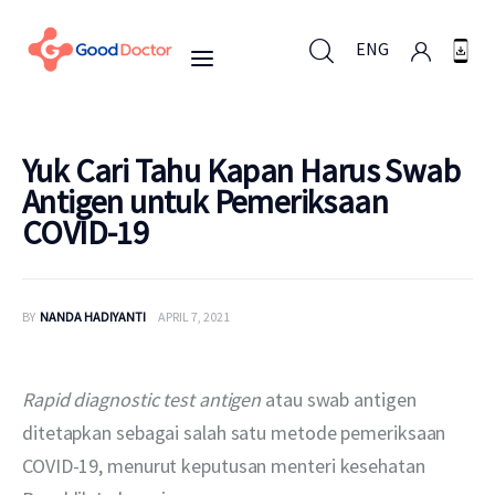
ENG
ENG
Yuk Cari Tahu Kapan Harus Swab
Antigen untuk Pemeriksaan
COVID-19
Untuk Bisnis
Untuk Anda
BY
NANDA HADIYANTI
APRIL 7, 2021
Mengapa Good Doctor
Rapid diagnostic test antigen
 atau swab antigen 
Berita
ditetapkan sebagai salah satu metode pemeriksaan 
COVID-19, menurut keputusan menteri kesehatan 
Layanan