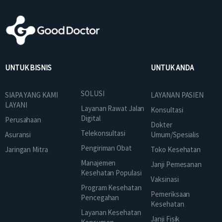
UNTUK BISNIS
UNTUK ANDA
SOLUSI
SIAPA YANG KAMI
LAYANAN PASIEN
LAYANI
Layanan Rawat Jalan
Konsultasi
Digital
Perusahaan
Dokter
Telekonsultasi
Asuransi
Umum/Spesialis
Pengiriman Obat
Jaringan Mitra
Toko Kesehatan
Manajemen
Janji Pemesanan
Kesehatan Populasi
Vaksinasi
Program Kesehatan
Pemeriksaan
Pencegahan
Kesehatan
Layanan Kesehatan
Janji Fisik