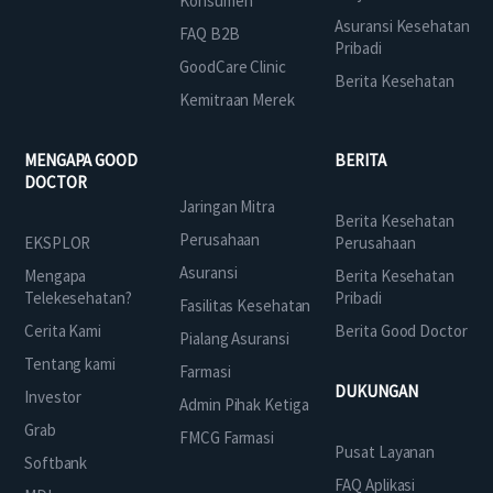
Konsumen
Asuransi Kesehatan
FAQ B2B
Pribadi
GoodCare Clinic
Berita Kesehatan
Kemitraan Merek
MENGAPA GOOD
BERITA
DOCTOR
Jaringan Mitra
Berita Kesehatan
Perusahaan
EKSPLOR
Perusahaan
Asuransi
Mengapa
Berita Kesehatan
Telekesehatan?
Pribadi
Fasilitas Kesehatan
Cerita Kami
Berita Good Doctor
Pialang Asuransi
Tentang kami
Farmasi
DUKUNGAN
Investor
Admin Pihak Ketiga
Grab
FMCG Farmasi
Pusat Layanan
Softbank
FAQ Aplikasi