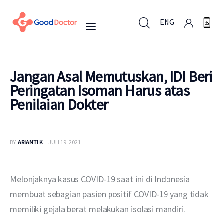
ENG
ENG
Jangan Asal Memutuskan, IDI Beri
Peringatan Isoman Harus atas
Penilaian Dokter
Untuk Bisnis
Untuk Anda
BY
ARIANTI K
JULI 19, 2021
Mengapa Good Doctor
Melonjaknya kasus COVID-19 saat ini di Indonesia 
Berita
membuat sebagian pasien positif COVID-19 yang tidak 
memiliki gejala berat melakukan isolasi mandiri.
Layanan