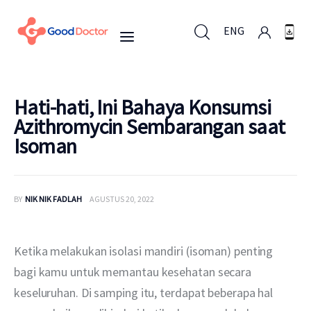
ENG
ENG
Hati-hati, Ini Bahaya Konsumsi
Azithromycin Sembarangan saat
Isoman
Untuk Bisnis
Untuk Anda
BY
NIK NIK FADLAH
AGUSTUS 20, 2022
Mengapa Good Doctor
Ketika melakukan isolasi mandiri (isoman) penting 
Berita
bagi kamu untuk memantau kesehatan secara 
keseluruhan. Di samping itu, terdapat beberapa hal 
Layanan