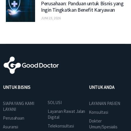
Perusahaan: Panduan untuk Bisnis yang
Ingin Tingkatkan Benefit Karyawan
JUNI 23, 2026
UNTUK BISNIS
UNTUK ANDA
SOLUSI
SIAPA YANG KAMI
LAYANAN PASIEN
LAYANI
Layanan Rawat Jalan
Konsultasi
Digital
Perusahaan
Dokter
Telekonsultasi
Asuransi
Umum/Spesialis