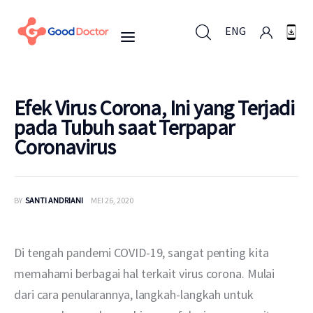
ENG
ENG
Efek Virus Corona, Ini yang Terjadi
pada Tubuh saat Terpapar
Coronavirus
Untuk Bisnis
Untuk Anda
BY
SANTI ANDRIANI
MEI 26, 2020
Mengapa Good Doctor
Di tengah pandemi COVID-19, sangat penting kita 
Berita
memahami berbagai hal terkait virus corona. Mulai 
dari cara penularannya, langkah-langkah untuk 
Layanan