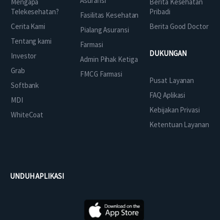
Asuransi
Mengapa
Berita Kesehatan
Telekesehatan?
Pribadi
Fasilitas Kesehatan
Cerita Kami
Berita Good Doctor
Pialang Asuransi
Tentang kami
Farmasi
DUKUNGAN
Investor
Admin Pihak Ketiga
Grab
FMCG Farmasi
Pusat Layanan
Softbank
FAQ Aplikasi
MDI
Kebijakan Privasi
WhiteCoat
Ketentuan Layanan
UNDUH APLIKASI