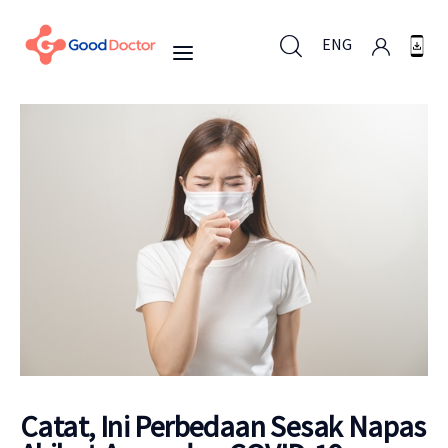
ENG
ENG
Untuk Bisnis
Untuk Anda
Mengapa Good Doctor
Berita
Catat, Ini Perbedaan Sesak Napas
Layanan