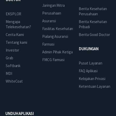
Jaringan Mitra
Berita Kesehatan
Perusahaan
EKSPLOR
Perusahaan
Asuransi
Mengapa
Berita Kesehatan
Telekesehatan?
Pribadi
Fasilitas Kesehatan
Cerita Kami
Berita Good Doctor
Pialang Asuransi
Tentang kami
Farmasi
DUKUNGAN
Investor
Admin Pihak Ketiga
Grab
FMCG Farmasi
Pusat Layanan
Softbank
FAQ Aplikasi
MDI
Kebijakan Privasi
WhiteCoat
Ketentuan Layanan
UNDUH APLIKASI