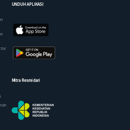
UNDUH APLIKASI
an
an
ctor
Mitra Resmi dari
i
anan