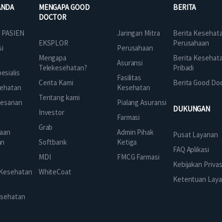
ANDA
MENGAPA GOOD
BERITA
DOCTOR
Jaringan Mitra
 PASIEN
Berita Kesehat
EKSPLOR
Perusahaan
Perusahaan
si
Mengapa
Berita Kesehat
Asuransi
Telekesehatan?
Pribadi
sialis
Fasilitas
Cerita Kami
Berita Good Do
Kesehatan
ehatan
Tentang kami
Pialang Asuransi
mesanan
DUKUNGAN
Investor
Farmasi
Grab
Admin Pihak
aan
Pusat Layanan
Ketiga
an
Softbank
FAQ Aplikasi
FMCG Farmasi
k
MDI
Kebijakan Privas
 Kesehatan
WhiteCoat
Ketentuan Lay
esehatan