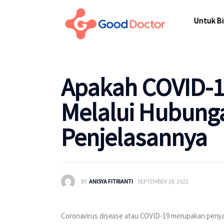
Untuk Bisnis
Untuk Bi
Untuk Anda
Mengapa Good Doctor
Untuk Bi
Apakah COVID-1
Berita
Melalui Hubunga
Layanan
Penjelasannya
BY
ANISYA FITRIANTI
SEPTEMBER 18, 2022
Coronavirus disease atau COVID-19 merupakan penyaki