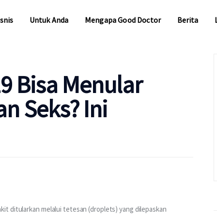
snis
Untuk Anda
Mengapa Good Doctor
Berita
snis
Untuk Anda
Mengapa Good Doctor
Berita
9 Bisa Menular
n Seks? Ini
t ditularkan melalui tetesan (droplets) yang dilepaskan 