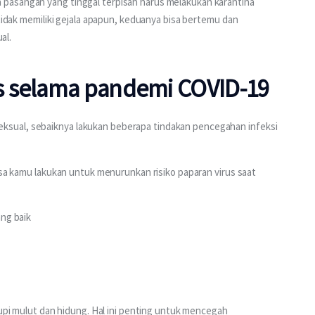
pasangan yang tinggal terpisah harus melakukan karantina 
 tidak memiliki gejala apapun, keduanya bisa bertemu dan 
l. 
s selama pandemi COVID-19
sual, sebaiknya lakukan beberapa tindakan pencegahan infeksi 
isa kamu lakukan untuk menurunkan risiko paparan virus saat 
ang baik
i mulut dan hidung. Hal ini penting untuk mencegah