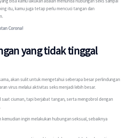
ik yang bisa kamu lakukan adalah menunda hubungan seks sampai 
ing itu, kamu juga tetap perlu mencuci tangan dan 
. 
ntan Corona! 
gan yang tidak tinggal
 sama, akan sulit untuk mengetahui seberapa besar perlindungan 
ran virus melalui aktivitas seks menjadi lebih besar. 
ul saat ciuman, tapi berjabat tangan, serta mengobrol dengan 
 
mah kemudian ingin melakukan hubungan seksual, sebaiknya 