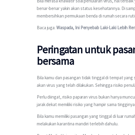
Bila merasa khawatir soal penularan virus, hal terba
benar-benar yakin akan status kesehatannya. Di samp
membersihkan permukaan benda di rumah secara rutin
Baca juga: 
Waspada, Ini Penyebab Laki-Laki Lebih Re
Peringatan untuk pasan
bersama
Bila kamu dan pasangan tidak tinggal di tempat yang
akan virus yang telah dilakukan. Sehingga risiko penula
Perlu diingat, risiko paparan virus bukan hanya munc
jarak dekat memiliki risiko yang hampir sama tingginya.
Bila kamu memiliki pasangan yang tinggal di luar ru
melakukan karantina mandiri terlebih dahulu. 