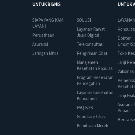
UNTUK BISNIS
UNTUK 
SOLUSI
SIAPA YANG KAMI
LAYANAN
LAYANI
Layanan Rawat
Konsulta
Jalan Digital
Perusahaan
Dokter
Telekonsultasi
Asuransi
Umum/Spe
Pengiriman Obat
Jaringan Mitra
Toko Kes
Manajemen
Janji Pe
Kesehatan Populasi
Vaksinasi
Program Kesehatan
Pemeriks
Pencegahan
Kesehat
Layanan Kesehatan
Janji Fisi
Konsumen
Asuransi
FAQ B2B
Pribadi
GoodCare Clinic
Berita K
Kemitraan Merek