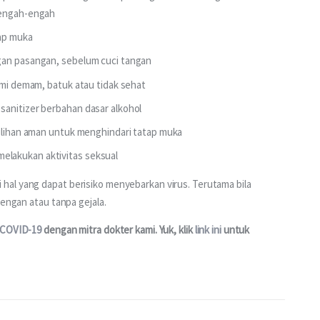
rengah-engah
tap muka
gan pasangan, sebelum cuci tangan
ami demam, batuk atau tidak sehat
sanitizer berbahan dasar alkohol
pilihan aman untuk menghindari tatap muka
lakukan aktivitas seksual
al yang dapat berisiko menyebarkan virus. Terutama bila 
dengan atau tanpa gejala.
 COVID-19
 dengan mitra dokter kami. Yuk, klik 
link ini
 untuk 