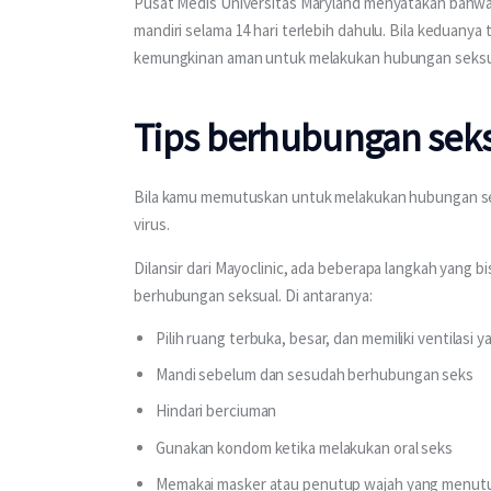
Pusat Medis Universitas Maryland menyatakan bahwa 
mandiri selama 14 hari terlebih dahulu. Bila keduanya
kemungkinan aman untuk melakukan hubungan seksua
Tips berhubungan sek
Bila kamu memutuskan untuk melakukan hubungan sek
virus.
Dilansir dari Mayoclinic, ada beberapa langkah yang b
berhubungan seksual. Di antaranya:
Pilih ruang terbuka, besar, dan memiliki ventilasi y
Mandi sebelum dan sesudah berhubungan seks
Hindari berciuman
Gunakan kondom ketika melakukan oral seks
Memakai masker atau penutup wajah yang menutup