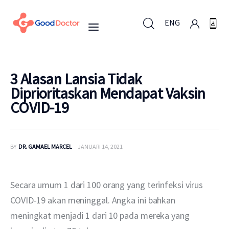
ENG
ENG
3 Alasan Lansia Tidak
Diprioritaskan Mendapat Vaksin
COVID-19
Untuk Bisnis
Untuk Anda
BY
DR. GAMAEL MARCEL
JANUARI 14, 2021
Mengapa Good Doctor
Secara umum 1 dari 100 orang yang terinfeksi virus 
Berita
COVID-19 akan meninggal. Angka ini bahkan 
meningkat menjadi 1 dari 10 pada mereka yang 
Layanan