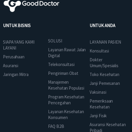
UNTUK BISNIS
UNTUK ANDA
SOLUSI
SIAPA YANG KAMI
LAYANAN PASIEN
LAYANI
Layanan Rawat Jalan
Konsultasi
Digital
Perusahaan
Dokter
Telekonsultasi
Asuransi
Umum/Spesialis
Pengiriman Obat
Jaringan Mitra
Toko Kesehatan
Manajemen
Janji Pemesanan
Kesehatan Populasi
Vaksinasi
Program Kesehatan
Pemeriksaan
Pencegahan
Kesehatan
Layanan Kesehatan
Janji Fisik
Konsumen
Asuransi Kesehatan
FAQ B2B
Pribadi