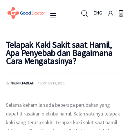
ENG
ENG
Telapak Kaki Sakit saat Hamil,
Apa Penyebab dan Bagaimana
Cara Mengatasinya?
Untuk Bisnis
Untuk Anda
BY
NIK NIK FADLAH
AGUSTUS 18, 2020
Mengapa Good Doctor
Selama kehamilan ada beberapa perubahan yang 
Berita
dapat dirasakan oleh ibu hamil. Salah satunya telapak 
kaki yang terasa sakit. Telapak kaki sakit saat hamil 
Layanan