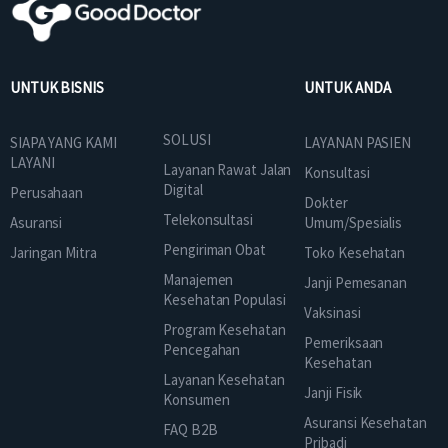
UNTUK BISNIS
UNTUK ANDA
SOLUSI
SIAPA YANG KAMI
LAYANAN PASIEN
LAYANI
Layanan Rawat Jalan
Konsultasi
Digital
Perusahaan
Dokter
Telekonsultasi
Asuransi
Umum/Spesialis
Pengiriman Obat
Jaringan Mitra
Toko Kesehatan
Manajemen
Janji Pemesanan
Kesehatan Populasi
Vaksinasi
Program Kesehatan
Pemeriksaan
Pencegahan
Kesehatan
Layanan Kesehatan
Janji Fisik
Konsumen
Asuransi Kesehatan
FAQ B2B
Pribadi